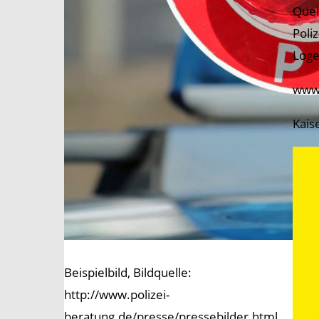
Quel
Poli
Loge
www.
Kais
Beispielbild, Bildquelle:
http://www.polizei-
beratung.de/presse/pressebilder.html