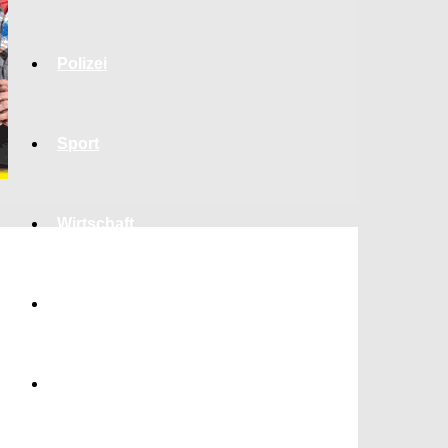
Polizei
Sport
Wirtschaft
Jobs
Bildung