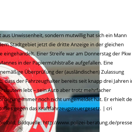
t aus Unwissenheit, sondern mutwillig hat sich ein Mann
dem Stadtgebiet jetzt die dritte Anzeige in der gleichen
e eingehandelt. Einer Streife war am Donnerstag der Pkw
Mannes in der Papiermühlstraße aufgefallen. Eine
inemäßige Überprüfung der (ausländischen) Zulassung
b, dass der Fahrzeughalter bereits seit knapp drei Jahren i
erslautern lebt – sein Auto aber trotz mehrfacher
orderung immer noch nicht umgemeldet hat. Er erhielt des
toßes gegen das Kraftfahrzeugsteuergesetz. | cri
pielbild, Bildquelle: http://www.polizei-beratung.de/press