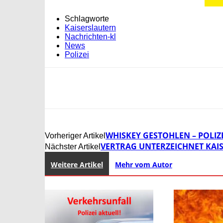
Schlagworte
Kaiserslautern
Nachrichten-kl
News
Polizei
WHISKEY GESTOHLEN – POLIZ
Vorheriger Artikel
VERTRAG UNTERZEICHNET KA
Nächster Artikel
Weitere Artikel
Mehr vom Autor