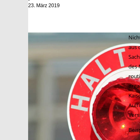
23. März 2019
Nich
aus 
Sach
des 
rout
erga
Kais
Auff
Vers
Beis