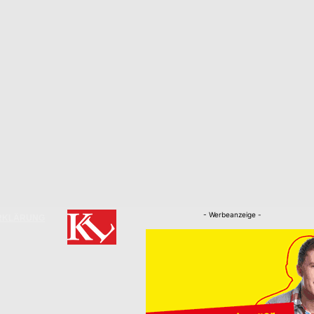
- Werbeanzeige -
RKLÄRUNG
Nachrichten
Kaiserslautern