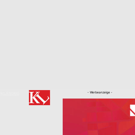
- Werbeanzeige -
RKLÄRUNG
Nachrichten
Kaiserslautern