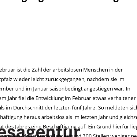
ebruar ist die Zahl der arbeitslosen Menschen in der
pfalz wieder leicht zurückgegangen, nachdem sie im
mber und im Januar saisonbedingt angestiegen war. In
em Jahr fiel die Entwicklung im Februar etwas verhaltener
als im Durchschnitt der letzten fünf Jahre. So meldeten 
häftigung heraus arbeitslos als im letzten Jahr und glei
t des Jahres eine Beschäftigung auf. Ein Grund hierfür li
en ersten Monaten des Jahres rund 300 Stellen weniger n