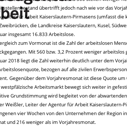
itsstellenbestand übertrifft jedoch nach wie vor das Vorj
Agentur für Arbeit Kaiserslautern-Pirmasens (umfasst die 
Zweibrücken, die Landkreise Kaiserslautern, Kusel, Südwe
uar insgesamt 16.833 Arbeitslose.
ergleich zum Vormonat ist die Zahl der arbeitslosen Mens
ckgegangen. Mit 560 bzw. 3,2 Prozent weniger arbeitslo
uar 2018 liegt die Zahl weiterhin deutlich unter dem Vorj
Arbeitslosenquote, bezogen auf alle zivilen Erwerbsperso
ent. Gegenüber dem Vorjahresmonat ist diese Quote um 
 westpfälzische Arbeitsmarkt bewegt sich weiter in gefes
sitive Grundstimmung wird begleitet von der abwartende
eter Weißler, Leiter der Agentur für Arbeit Kaiserslautern-
ngenen vier Wochen von den Unternehmen der Region in
at und 216 weniger als im Vorjahresmonat.