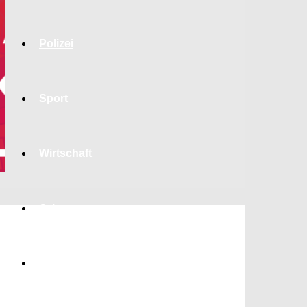
Polizei
Sport
Wirtschaft
Jobs
Bildung