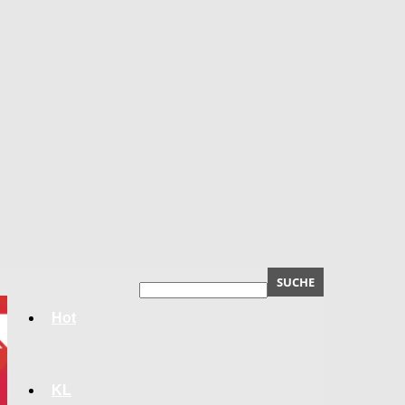
Hot
KL