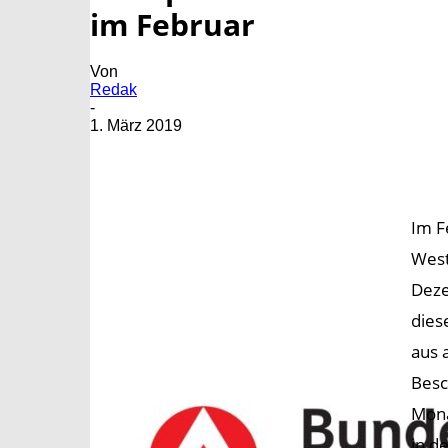
im Februar
Von
Redak
-
1. März 2019
Im F
West
Deze
dies
aus 
Besc
Mona
in d