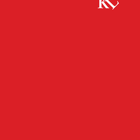
Start
FB Kultur
„Wiederentdeckungen verfemten Kulturguts“
FB KULTUR
KULTUR
TWITTER KULTUR