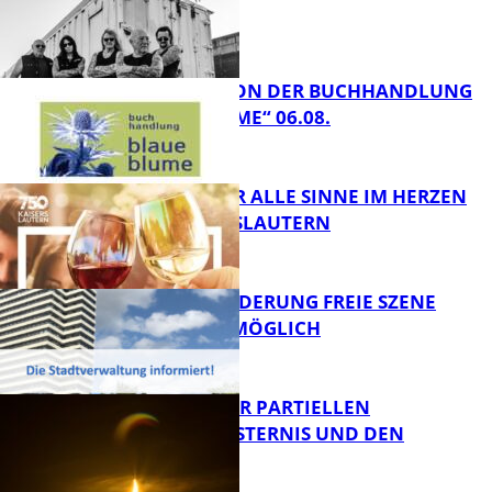
LESETIPPS VON DER BUCHHANDLUNG
„BLAUE BLUME“ 06.08.
FB Kultur
GENÜSSE FÜR ALLE SINNE IM HERZEN
VON KAISERSLAUTERN
FB Kultur
PROJEKTFÖRDERUNG FREIE SZENE
WEITERHIN MÖGLICH
FB Kultur
VORTRAG ZUR PARTIELLEN
SONNENFINSTERNIS UND DEN
PERSEIDEN
FB Kultur