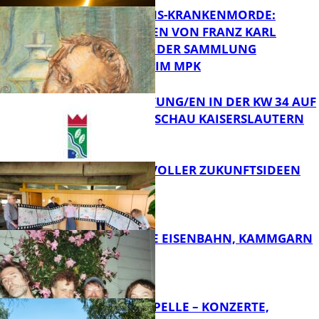
OPFER DER NS-KRANKENMORDE:
ZEICHNUNGEN VON FRANZ KARL
BÜHLER AUS DER SAMMLUNG
Bildung
PRINZHORN IM MPK
VERANSTALTUNG/EN IN DER KW 34 AUF
DER GARTENSCHAU KAISERSLAUTERN
FB Kultur
FILMROLLE VOLLER ZUKUNFTSIDEEN
FB Kultur
DIE HÖCHSTE EISENBAHN, KAMMGARN
FB Kultur
FRIEDENSKAPELLE – KONZERTE,