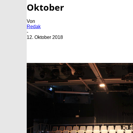
Oktober
Von
Redak
-
12. Oktober 2018
Das 
Dars
17.1
wo z
Sund
Prem
Quel