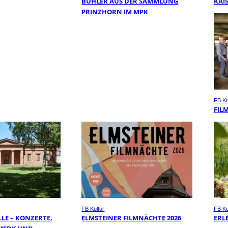
BÜHLER AUS DER SAMMLUNG
KAI
PRINZHORN IM MPK
FB Ku
FIL
FB Kultur
FB Ku
LE – KONZERTE,
ELMSTEINER FILMNÄCHTE 2026
ERL