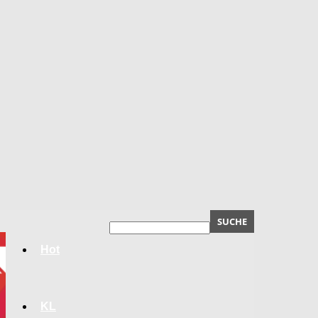
Hot
KL