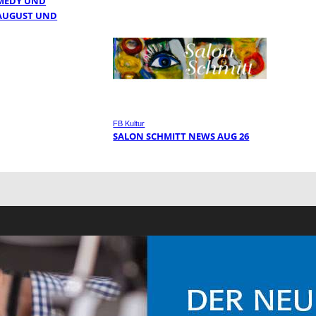
MEDY UND
 AUGUST UND
FB Kultur
SALON SCHMITT NEWS AUG 26