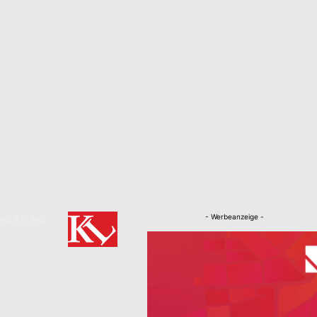
- Werbeanzeige -
RKLÄRUNG
Nachrichten
Kaiserslautern