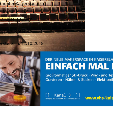
ztheater Kaiserslautern
y-Brandt-Platz 4 + 5
7 Kaiserslautern
pfalztheater.de
erslautern, 12.10.2018