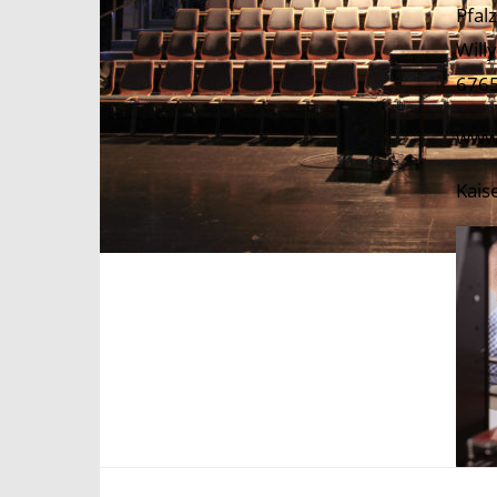
Pfal
Will
6765
www.
Kais