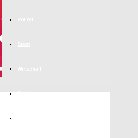
Polizei
Sport
Wirtschaft
Jobs
Bildung