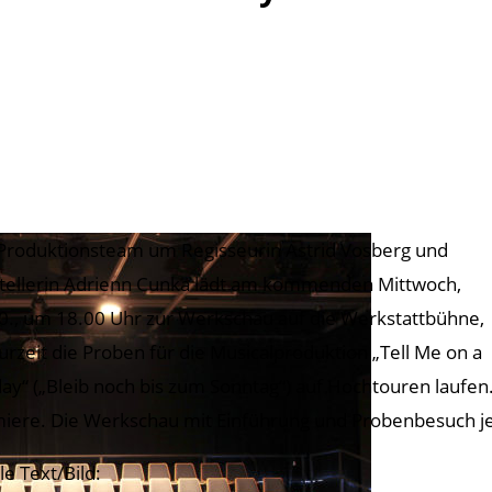
Produktionsteam um Regisseurin Astrid Vosberg und
tellerin Adrienn Cunka lädt am kommenden Mittwoch,
0., um 18.00 Uhr zur Werkschau auf die Werkstattbühne,
urzeit die Proben für die Musicalproduktion „Tell Me on a
ay“ („Bleib noch bis zum Sonntag“) auf Hochtouren lauf
iere. Die Werkschau mit Einführung und Probenbesuch jet
le Text/Bild: