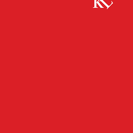
Start
FB News
A63/Winnweiler, Metallspind auf der Autobahn
FB NEWS
POLIZEI
A63/Winnweiler,