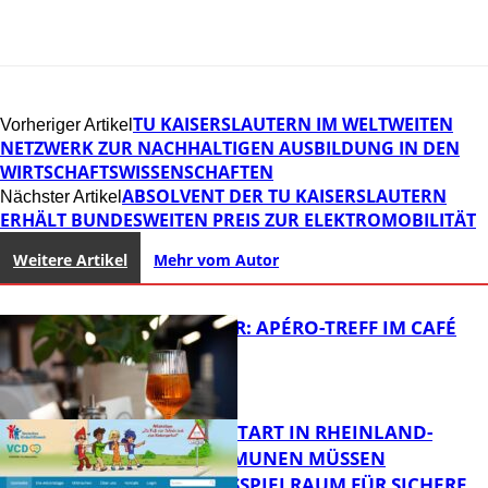
TU KAISERSLAUTERN IM WELTWEITEN
Vorheriger Artikel
NETZWERK ZUR NACHHALTIGEN AUSBILDUNG IN DEN
WIRTSCHAFTSWISSENSCHAFTEN
ABSOLVENT DER TU KAISERSLAUTERN
Nächster Artikel
ERHÄLT BUNDESWEITEN PREIS ZUR ELEKTROMOBILITÄT
Weitere Artikel
Mehr vom Autor
HOT SUMMER: APÉRO-TREFF IM CAFÉ
LUMA
ZUM SCHULSTART IN RHEINLAND-
PFALZ: KOMMUNEN MÜSSEN
HANDLUNGSSPIELRAUM FÜR SICHERE