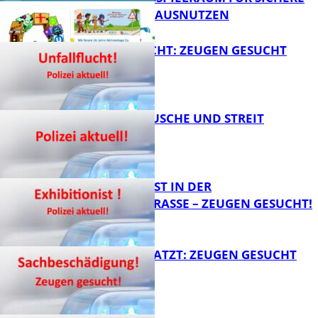
FB Kultur
SCHULWEGE AUSNUTZEN
UNFALLFLUCHT: ZEUGEN GESUCHT
FB News
KNALLGERÄUSCHE UND STREIT
FB News
EXHIBITIONIST IN DER
VELMANNSTRASSE – ZEUGEN GESUCHT!
FB News
AUTO ZERKRATZT: ZEUGEN GESUCHT
FB News