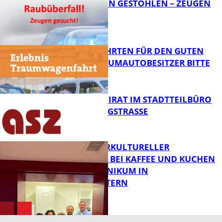
TEURE KETTEN GESTOHLEN – ZEUGEN
GESUCHT!
FB News
SPENDENFAHRTEN FÜR DEN GUTEN
ZWECK – TRAUMAUTOBESITZER BITTE
MELDEN!
FB News
SENIORENBEIRAT IM STADTTEILBÜRO
IN DER KÖNIGSTRASSE
FB News
NEUER INTERKULTURELLER
TREFFPUNKT BEI KAFFEE UND KUCHEN
IM PFALZKLINIKUM IN
FB News
KAISERSLAUTERN