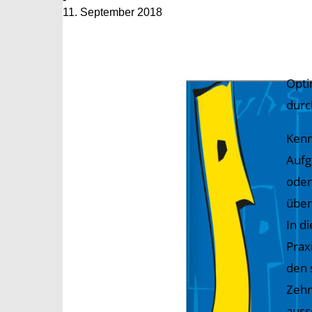
11. September 2018
Opti
durc
Kenn
Aufg
oder
über 
In d
Prax
den 
Zehn
auss