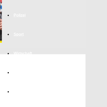
Polizei
Sport
Wirtschaft
Jobs
Bildung