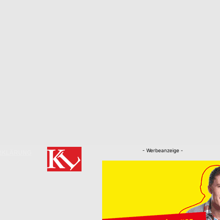
- Werbeanzeige -
RKLÄRUNG
Nachrichten
Kaiserslautern