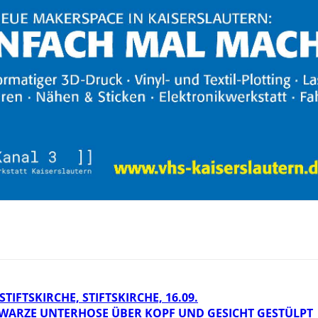
IFTSKIRCHE, STIFTSKIRCHE, 16.09.
HWARZE UNTERHOSE ÜBER KOPF UND GESICHT GESTÜLPT