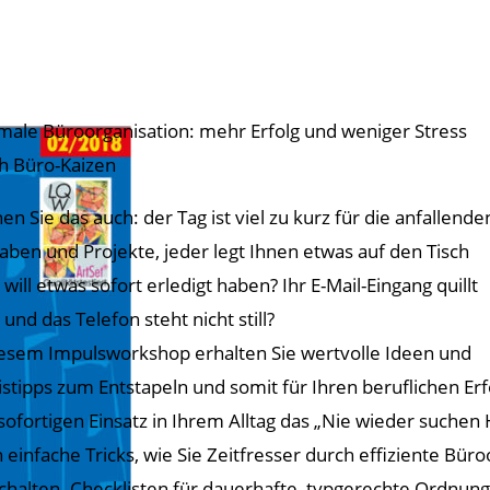
male Büroorganisation: mehr Erfolg und weniger Stress
h Büro-Kaizen
en Sie das auch: der Tag ist viel zu kurz für die anfallende
aben und Projekte, jeder legt Ihnen etwas auf den Tisch
 will etwas sofort erledigt haben? Ihr E-Mail-Eingang quillt
und das Telefon steht nicht still?
iesem Impulsworkshop erhalten Sie wertvolle Ideen und
istipps zum Entstapeln und somit für Ihren beruflichen Erf
sofortigen Einsatz in Ihrem Alltag das „Nie wieder suchen 
 einfache Tricks, wie Sie Zeitfresser durch effiziente Bür
chalten. Checklisten für dauerhafte, typgerechte Ordnung