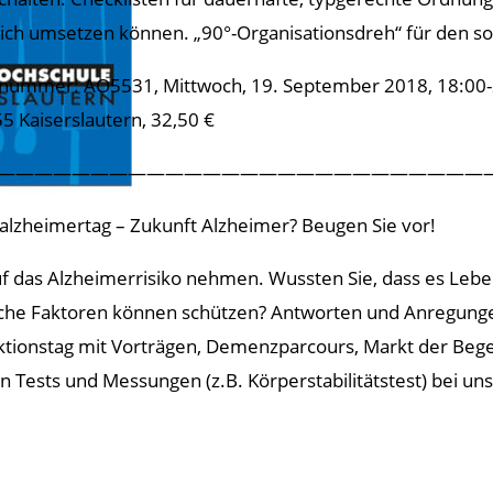
lich umsetzen können. „90°-Organisationsdreh“ für den so
nummer: AO5531, Mittwoch, 19. September 2018, 18:00-21
5 Kaiserslautern, 32,50 €
———————————————————————————
alzheimertag – Zukunft Alzheimer? Beugen Sie vor!
f das Alzheimerrisiko nehmen. Wussten Sie, dass es Leben
he Faktoren können schützen? Antworten und Anregunge
ktionstag mit Vorträgen, Demenzparcours, Markt der B
 Tests und Messungen (z.B. Körperstabilitätstest) bei un