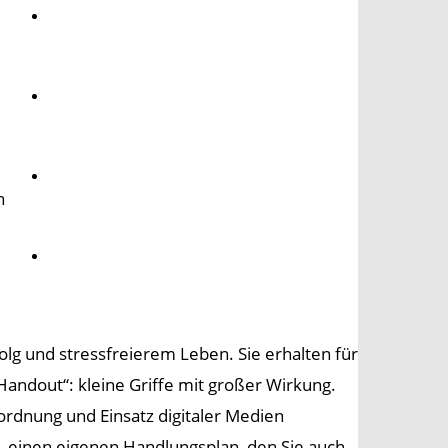
Umwelt
Gesundheit
Kultur
n
Panorama
olg und stressfreierem Leben. Sie erhalten für
Handout“: kleine Griffe mit großer Wirkung.
oordnung und Einsatz digitaler Medien
, einen eigenen Handlungsplan, den Sie auch