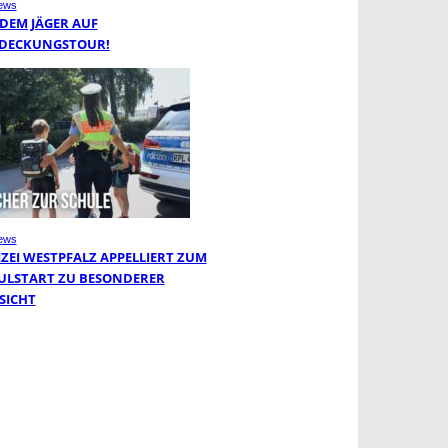
ews
 DEM JÄGER AUF
DECKUNGSTOUR!
ews
IZEI WESTPFALZ APPELLIERT ZUM
ULSTART ZU BESONDERER
SICHT