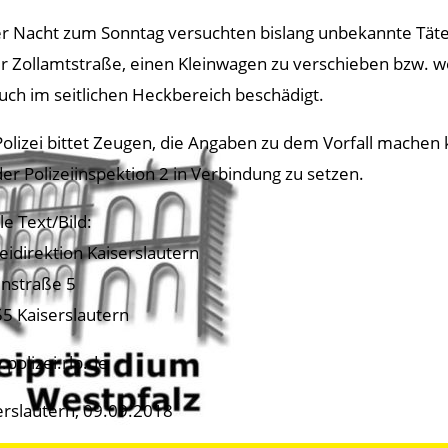
er Nacht zum Sonntag versuchten bislang unbekannte Täte
er Zollamtstraße, einen Kleinwagen zu verschieben bzw.
uch im seitlichen Heckbereich beschädigt.
Polizei bittet Zeugen, die Angaben zu dem Vorfall machen
der Polizeiinspektion 2 in Verbindung zu setzen.
le Text/Bild:
zeidirektion Kaiserslautern
nstraße 5
5 Kaiserslautern
polizei.rlp.de
erslautern, 09.09.2018