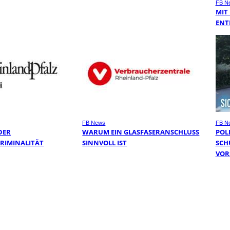
FB N
MIT
ENT
FB News
FB N
DER
WARUM EIN GLASFASERANSCHLUSS
POL
RIMINALITÄT
SINNVOLL IST
SCH
VOR