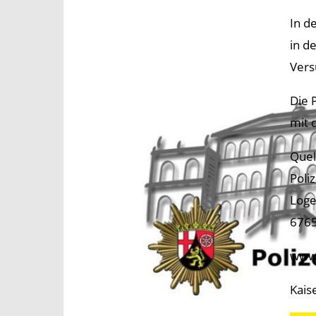
In d
in d
Vers
Die 
mit 
Quel
Poli
Loge
6765
www.
Kais