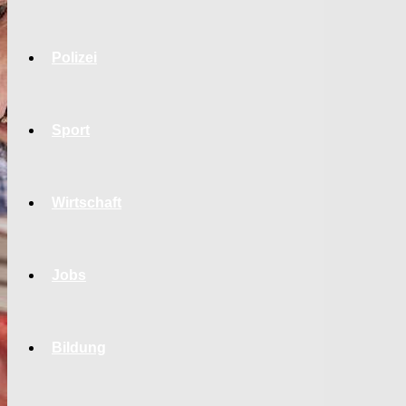
Polizei
Sport
Wirtschaft
Jobs
Bildung