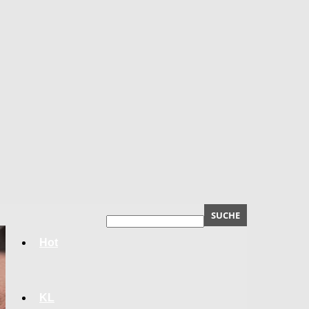
Hot
KL