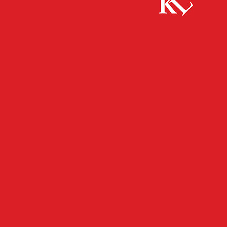
Start
FB News
Auto contra Roller und umgekehrt
FB NEWS
POLIZEI
TWITTER NEWS
Auto contra Roller und
umgekehrt