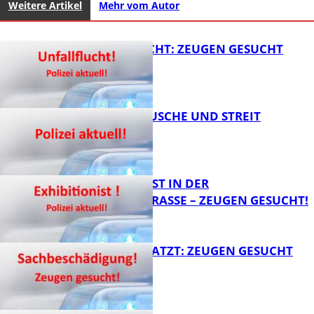
Weitere Artikel
Mehr vom Autor
UNFALLFLUCHT: ZEUGEN GESUCHT
KNALLGERÄUSCHE UND STREIT
FB News
EXHIBITIONIST IN DER
VELMANNSTRASSE – ZEUGEN GESUCHT!
FB News
AUTO ZERKRATZT: ZEUGEN GESUCHT
FB News