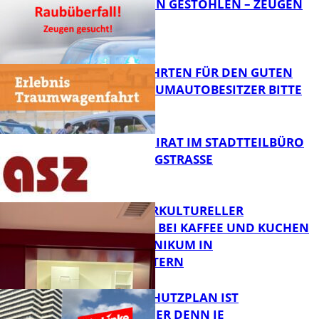
TEURE KETTEN GESTOHLEN – ZEUGEN
GESUCHT!
FB News
SPENDENFAHRTEN FÜR DEN GUTEN
ZWECK – TRAUMAUTOBESITZER BITTE
MELDEN!
FB News
SENIORENBEIRAT IM STADTTEILBÜRO
IN DER KÖNIGSTRASSE
FB News
NEUER INTERKULTURELLER
TREFFPUNKT BEI KAFFEE UND KUCHEN
IM PFALZKLINIKUM IN
FB News
KAISERSLAUTERN
EIN HITZESCHUTZPLAN IST
NOTWENDIGER DENN JE
FB Gesundheit