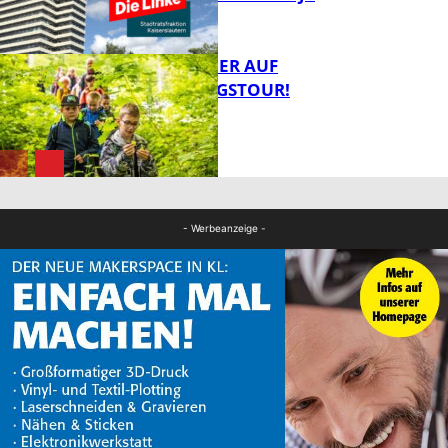
MIT DEM JÄGER AUF
ENTDECKUNGSTOUR!
FB News
FB News
- Werbeanzeige -