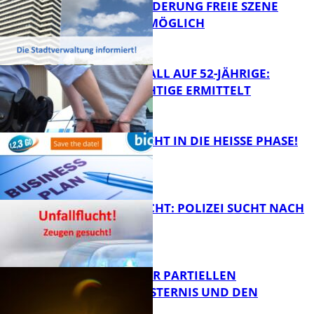
PROJEKTFÖRDERUNG FREIE SZENE
WEITERHIN MÖGLICH
RAUBÜBERFALL AUF 52-JÄHRIGE:
TATVERDÄCHTIGE ERMITTELT
FB Kultur
1,2,3 GO® GEHT IN DIE HEISSE PHASE!
FB News
UNFALLFLUCHT: POLIZEI SUCHT NACH
ZEUGEN
Bildung
VORTRAG ZUR PARTIELLEN
SONNENFINSTERNIS UND DEN
PERSEIDEN