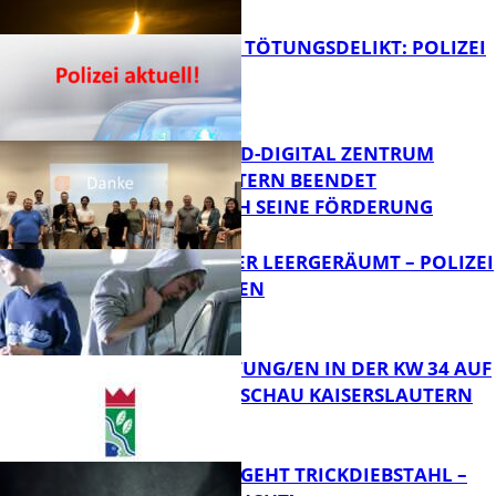
FB News
VERSUCHTES TÖTUNGSDELIKT: POLIZEI
ERMITTELT
Bildung
MITTELSTAND-DIGITAL ZENTRUM
KAISERSLAUTERN BEENDET
ERFOLGREICH SEINE FÖRDERUNG
FB News
TRANSPORTER LEERGERÄUMT – POLIZEI
SUCHT ZEUGEN
FB News
VERANSTALTUNG/EN IN DER KW 34 AUF
DER GARTENSCHAU KAISERSLAUTERN
FB News
PÄRCHEN BEGEHT TRICKDIEBSTAHL –