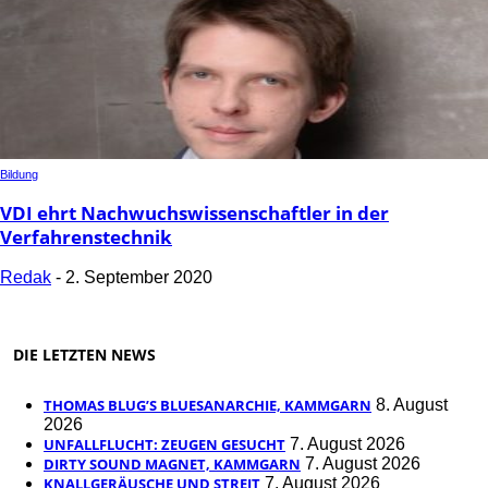
Bildung
VDI ehrt Nachwuchswissenschaftler in der
Verfahrenstechnik
Redak
-
2. September 2020
DIE LETZTEN NEWS
THOMAS BLUG’S BLUESANARCHIE, KAMMGARN
8. August
2026
UNFALLFLUCHT: ZEUGEN GESUCHT
7. August 2026
DIRTY SOUND MAGNET, KAMMGARN
7. August 2026
KNALLGERÄUSCHE UND STREIT
7. August 2026