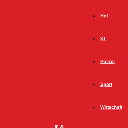
Hot
KL
Polizei
Sport
- Werbeanzeige -
Wirtschaft