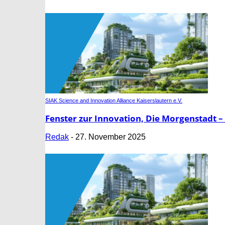
SIAK Science and Innovation Alliance Kaiserslautern e.V.
Fenster zur Innovation, Die Morgenstadt –
Redak
-
27. November 2025