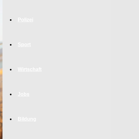
Polizei
Sport
Wirtschaft
Jobs
Bildung