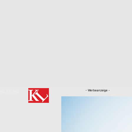
- Werbeanzeige -
RKLÄRUNG
Nachrichten
Kaiserslautern