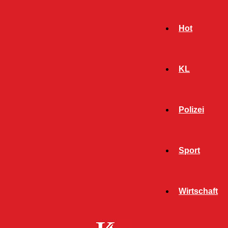
Hot
KL
Polizei
Sport
- Werbeanzeige -
Wirtschaft