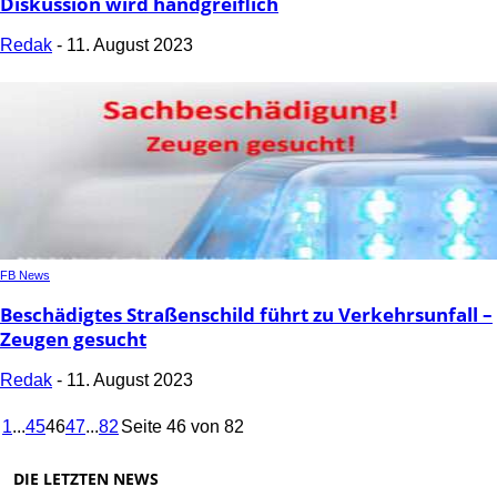
Diskussion wird handgreiflich
Redak
-
11. August 2023
FB News
Beschädigtes Straßenschild führt zu Verkehrsunfall –
Zeugen gesucht
Redak
-
11. August 2023
1
...
45
46
47
...
82
Seite 46 von 82
DIE LETZTEN NEWS