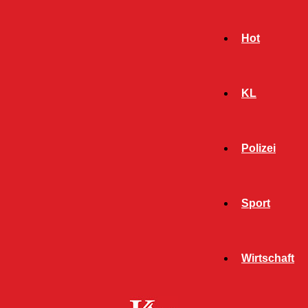
Hot
KL
Polizei
Sport
- Werbeanzeige -
Wirtschaft