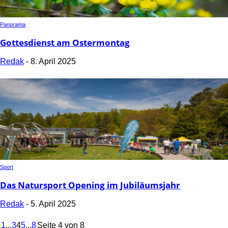
Panorama
Gottesdienst am Ostermontag
Redak
-
8. April 2025
Sport
Das Natursport Opening im Jubiläumsjahr
Redak
-
5. April 2025
1
...
3
4
5
...
8
Seite 4 von 8