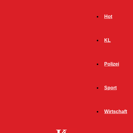
Hot
KL
Polizei
Sport
- Werbeanzeige -
Wirtschaft