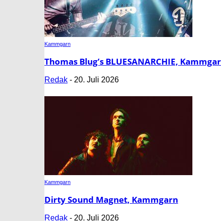
Kammgarn
Thomas Blug’s BLUESANARCHIE, Kammga
Redak
-
20. Juli 2026
Kammgarn
Dirty Sound Magnet, Kammgarn
Redak
-
20. Juli 2026