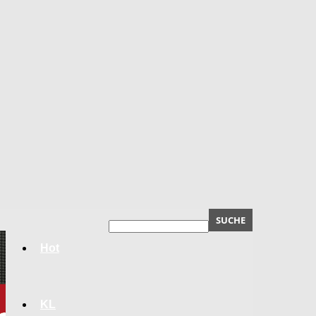
Hot
KL