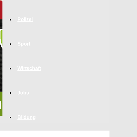
Polizei
Sport
Wirtschaft
Jobs
Bildung