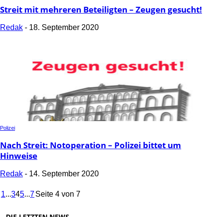
Streit mit mehreren Beteiligten – Zeugen gesucht!
Redak
-
18. September 2020
Polizei
Nach Streit: Notoperation – Polizei bittet um
Hinweise
Redak
-
14. September 2020
1
...
3
4
5
...
7
Seite 4 von 7
DIE LETZTEN NEWS