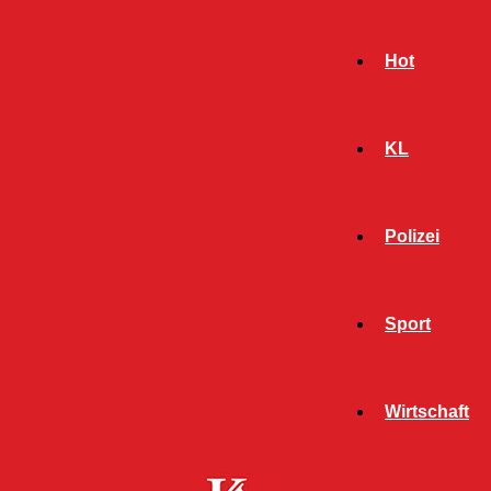
Hot
KL
Polizei
Sport
- Werbeanzeige -
Wirtschaft