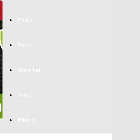
Polizei
Sport
Wirtschaft
Jobs
Bildung