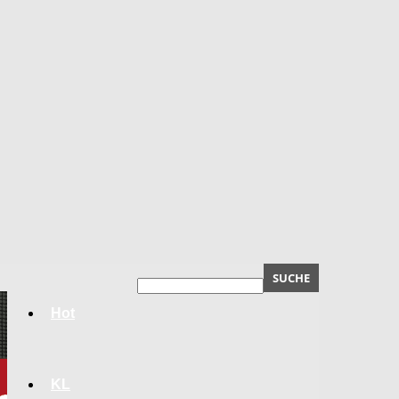
Hot
KL