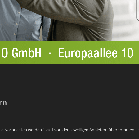
 Die Nachrichten werden 1 zu 1 von den jeweiligen Anbietern übernommen.
I