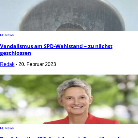
FB News
Vandalismus am SPD-Wahlstand – zu nächst
geschlossen
Redak
-
20. Februar 2023
FB News