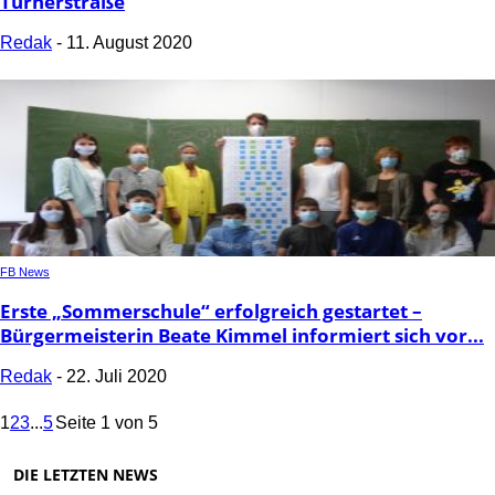
Turnerstraße
Redak
-
11. August 2020
FB News
Erste „Sommerschule“ erfolgreich gestartet –
Bürgermeisterin Beate Kimmel informiert sich vor...
Redak
-
22. Juli 2020
1
2
3
...
5
Seite 1 von 5
DIE LETZTEN NEWS