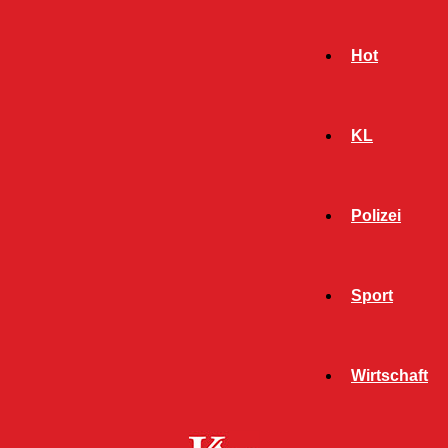
Hot
KL
Polizei
Sport
- Werbeanzeige -
Wirtschaft