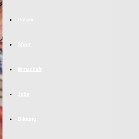
Polizei
Sport
Wirtschaft
Jobs
Bildung