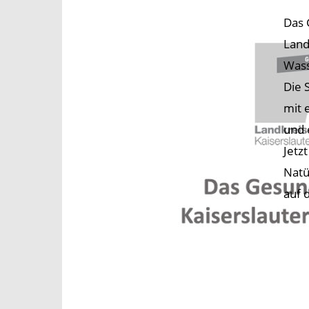
Das 
Land
Wass
Die 
mit 
und 
Jetz
Natü
auf 