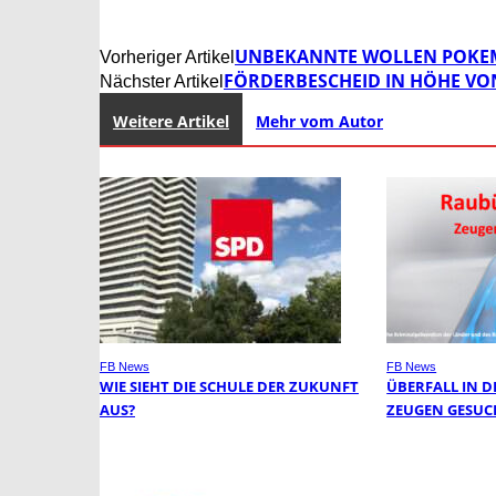
UNBEKANNTE WOLLEN POKEM
Vorheriger Artikel
FÖRDERBESCHEID IN HÖHE VO
Nächster Artikel
Weitere Artikel
Mehr vom Autor
FB News
FB News
WIE SIEHT DIE SCHULE DER ZUKUNFT
ÜBERFALL IN DE
AUS?
EUGEN GESUCH