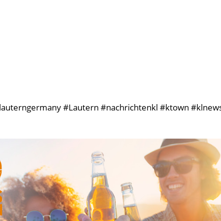
rslauterngermany #Lautern #nachrichtenkl #ktown #klnews