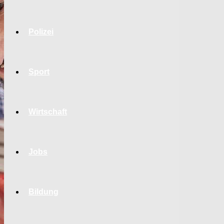
Polizei
Sport
Wirtschaft
Jobs
Bildung