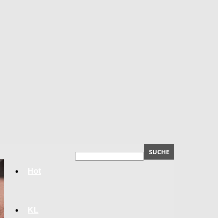
Hot
KL