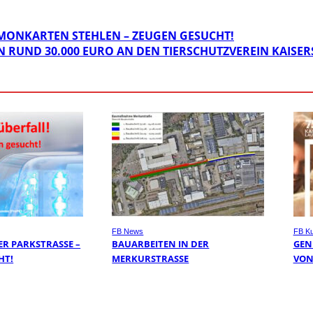
ONKARTEN STEHLEN – ZEUGEN GESUCHT!
N RUND 30.000 EURO AN DEN TIERSCHUTZVEREIN KAISE
FB News
FB Ku
R PARKSTRASSE – Z
BAUARBEITEN IN DER
GEN
T!
MERKURSTRASSE
VON