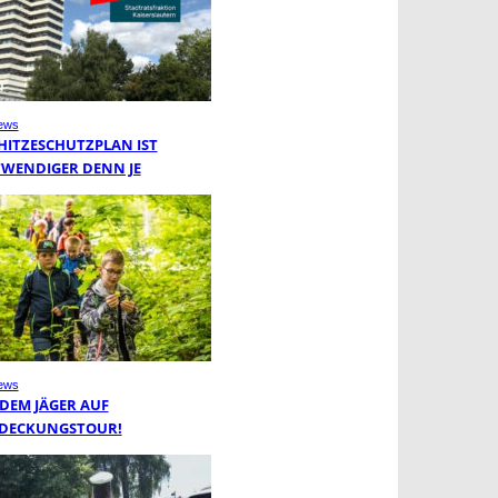
ews
 HITZESCHUTZPLAN IST
WENDIGER DENN JE
ews
 DEM JÄGER AUF
DECKUNGSTOUR!