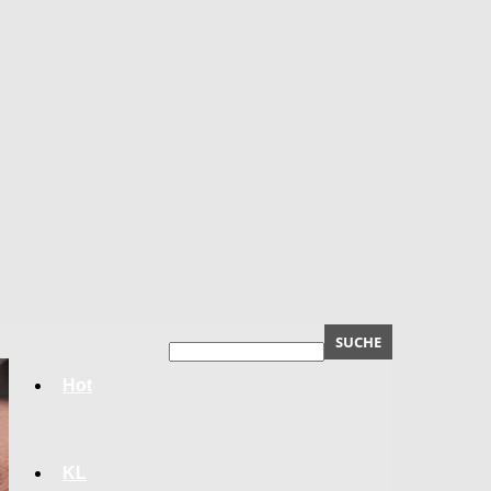
Hot
KL