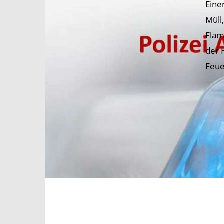
Eine
Müll
Flam
der 
Feue