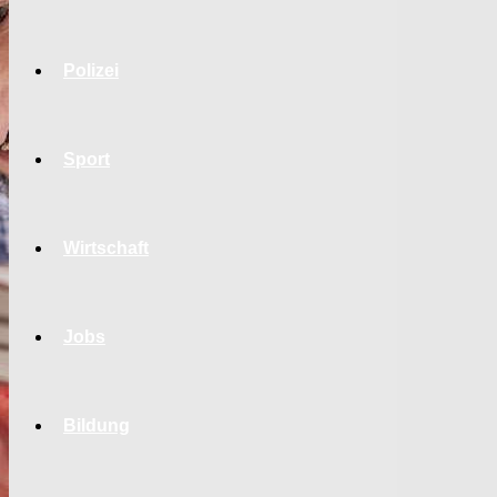
Polizei
Sport
Wirtschaft
Jobs
Bildung