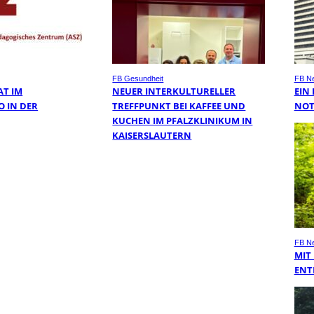
FB Gesundheit
FB N
AT IM
NEUER INTERKULTURELLER
EIN
O IN DER
TREFFPUNKT BEI KAFFEE UND
NOT
KUCHEN IM PFALZKLINIKUM IN
KAISERSLAUTERN
FB N
MIT
ENT