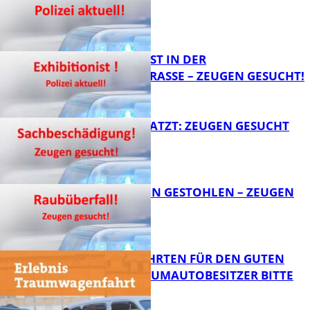
FB News
EXHIBITIONIST IN DER
VELMANNSTRASSE – ZEUGEN GESUCHT!
FB News
AUTO ZERKRATZT: ZEUGEN GESUCHT
FB News
TEURE KETTEN GESTOHLEN – ZEUGEN
GESUCHT!
FB News
SPENDENFAHRTEN FÜR DEN GUTEN
ZWECK – TRAUMAUTOBESITZER BITTE
MELDEN!
FB News