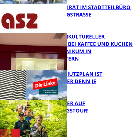
SENIORENBEIRAT IM STADTTEILBÜRO
IN DER KÖNIGSTRASSE
FB News
NEUER INTERKULTURELLER
TREFFPUNKT BEI KAFFEE UND KUCHEN
IM PFALZKLINIKUM IN
FB News
KAISERSLAUTERN
EIN HITZESCHUTZPLAN IST
NOTWENDIGER DENN JE
FB Gesundheit
MIT DEM JÄGER AUF
ENTDECKUNGSTOUR!
FB News