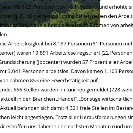
onat Mai (-23 Personen bzw. -0,1 Prozent) und erhöhte si
Prozent). Zur Unterbeschäftigung zählen neben den Arbeits
itslos gelten, weil sie beispielsweise im Rahmen von ar
den.
lag die Arbeitslosigkeit bei 8.187 Personen (91 Personen 
obcenter) waren 10.891 Arbeitslose registriert (22 Perso
 Grundsicherung (Jobcenter) wurden 57 Prozent aller Arbei
t 3.041 Personen arbeitslos. Davon kamen 1.103 Persone
avon nahmen 853 eine Erwerbstätigkeit auf.
nde: 666 Stellen wurden im Juni neu gemeldet (728 wenig
s aktuell in den Branchen „Handel“, „Sonstige wirtschaftli
ktuell befanden sich damit 4.321 freie Stellen im Bestan
ochen leicht angestiegen. Trotz aller Herausforderungen sin
r erhoffen uns daher in den nächsten Monaten rund um d