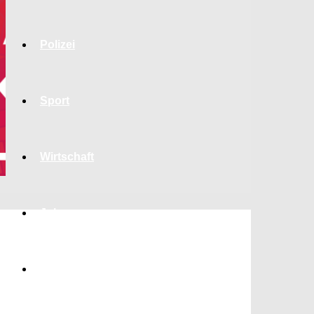
Polizei
Sport
Wirtschaft
Jobs
Bildung