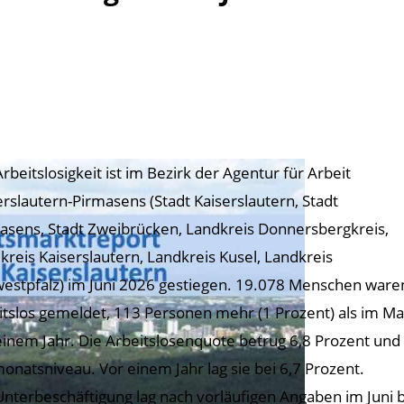
Arbeitslosigkeit ist im Bezirk der Agentur für Arbeit
erslautern-Pirmasens (Stadt Kaiserslautern, Stadt
asens, Stadt Zweibrücken, Landkreis Donnersbergkreis,
kreis Kaiserslautern, Landkreis Kusel, Landkreis
estpfalz) im Juni 2026 gestiegen. 19.078 Menschen ware
itslos gemeldet, 113 Personen mehr (1 Prozent) als im M
einem Jahr. Die Arbeitslosenquote betrug 6,8 Prozent und
onatsniveau. Vor einem Jahr lag sie bei 6,7 Prozent.
Unterbeschäftigung lag nach vorläufigen Angaben im Juni