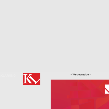
- Werbeanzeige -
RKLÄRUNG
Nachrichten
Kaiserslautern