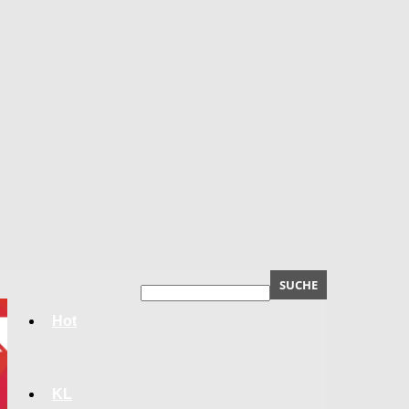
Hot
KL