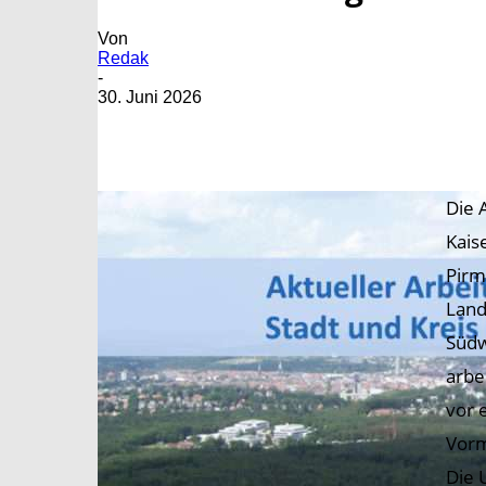
Von
Redak
-
30. Juni 2026
Die 
Kais
Pirm
Land
Südw
arbe
vor 
Vorm
Die 