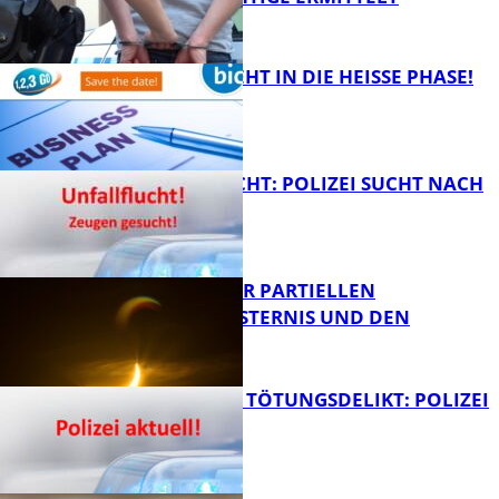
FB Kultur
1,2,3 GO® GEHT IN DIE HEISSE PHASE!
FB News
UNFALLFLUCHT: POLIZEI SUCHT NACH
ZEUGEN
Bildung
VORTRAG ZUR PARTIELLEN
SONNENFINSTERNIS UND DEN
PERSEIDEN
FB News
VERSUCHTES TÖTUNGSDELIKT: POLIZEI
ERMITTELT
Bildung