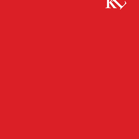
Start
FB News
Klimarundgang in Kaiserslautern
FB NEWS
TOP NEWS
TWITTER NEWS
UMWELT