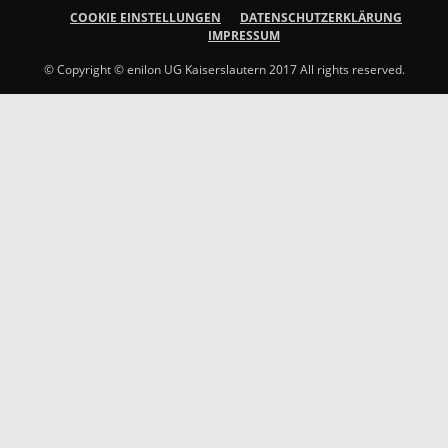
COOKIE EINSTELLUNGEN
DATENSCHUTZERKLÄRUNG
IMPRESSUM
© Copyright © enilon UG Kaiserslautern 2017 All rights reserved.