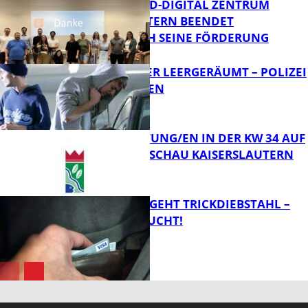
MITTELSTAND-DIGITAL ZENTRUM
KAISERSLAUTERN BEENDET
ERFOLGREICH SEINE FÖRDERUNG
FB News
TRANSPORTER LEERGERÄUMT – POLIZEI
SUCHT ZEUGEN
FB News
VERANSTALTUNG/EN IN DER KW 34 AUF
DER GARTENSCHAU KAISERSLAUTERN
FB News
PÄRCHEN BEGEHT TRICKDIEBSTAHL –
ZEUGEN GESUCHT!
FB Kultur