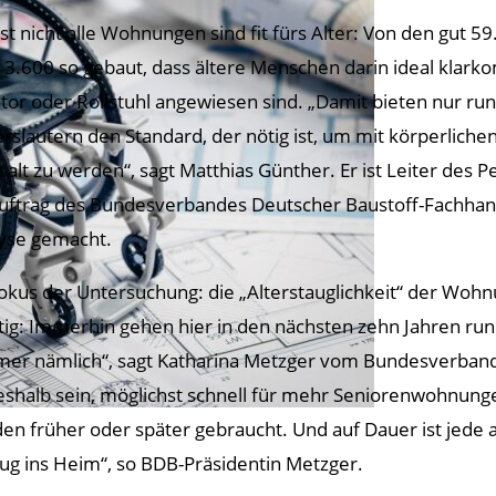
st nicht alle Wohnungen sind fit fürs Alter: Von den gut 
 3.600 so gebaut, dass ältere Menschen darin ideal klar
ator oder Rollstuhl angewiesen sind. „Damit bieten nur ru
erslautern den Standard, der nötig ist, um mit körperliche
n alt zu werden“, sagt Matthias Günther. Er ist Leiter des 
uftrag des Bundesverbandes Deutscher Baustoff-Fachhan
yse gemacht.
okus der Untersuchung: die „Alterstauglichkeit“ der Wohnu
tig: Immerhin gehen hier in den nächsten zehn Jahren ru
er nämlich“, sagt Katharina Metzger vom Bundesverband
eshalb sein, möglichst schnell für mehr Seniorenwohnunge
en früher oder später gebraucht. Und auf Dauer ist jede a
g ins Heim“, so BDB-Präsidentin Metzger.