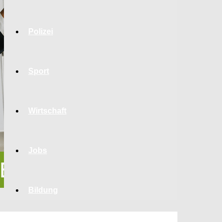
Polizei
Sport
Wirtschaft
Jobs
Bildung