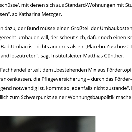
uschüsse‘, mit denen sich aus Standard-Wohnungen mit St
en“, so Katharina Metzger.
dern dazu, der Bund müsse einen Großteil der Umbaukost
erecht umbauen will, der scheut sich, dafür noch einen 
ad-Umbau ist nichts anderes als ein ‚Placebo-Zuschuss‘. D
d loszutreten“, sagt Institutsleiter Matthias Günther.
achhandel erteilt dem „bestehenden Mix aus Fördertöpfe
Krankenkassen, die Pflegeversicherung – durch das Förder-
end notwendig ist, kommt so jedenfalls nicht zustande“, k
ich zum Schwerpunkt seiner Wohnungsbaupolitik machen