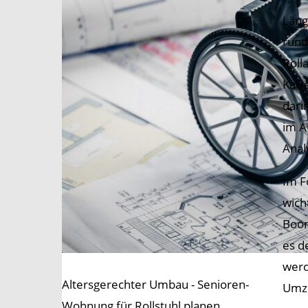
Läng
rund
Roll
Kais
dari
im A
Anal
Im F
wich
Boom
es d
werd
Altersgerechter Umbau - Senioren-
Umzu
Wohnung für Rollstuhl planen