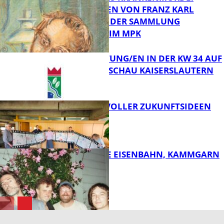
ZEICHNUNGEN VON FRANZ KARL
BÜHLER AUS DER SAMMLUNG
Bildung
PRINZHORN IM MPK
VERANSTALTUNG/EN IN DER KW 34 AUF
DER GARTENSCHAU KAISERSLAUTERN
FB Kultur
FILMROLLE VOLLER ZUKUNFTSIDEEN
FB Kultur
DIE HÖCHSTE EISENBAHN, KAMMGARN
FB Kultur