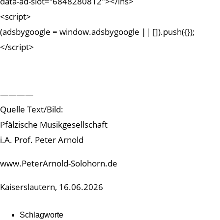
data-ad-slot=“6848280812″></ins>
<script>
(adsbygoogle = window.adsbygoogle || []).push({});
</script>
————
Quelle Text/Bild:
Pfälzische Musikgesellschaft
i.A. Prof. Peter Arnold
www.PeterArnold-Solohorn.de
Kaiserslautern, 16.06.2026
Schlagworte