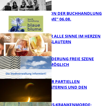
FB Kultur
LESETIPPS VON DER BUCHHANDLUNG
„BLAUE BLUME“ 06.08.
FB Kultur
GENÜSSE FÜR ALLE SINNE IM HERZEN
VON KAISERSLAUTERN
FB Kultur
PROJEKTFÖRDERUNG FREIE SZENE
WEITERHIN MÖGLICH
FB Kultur
VORTRAG ZUR PARTIELLEN
SONNENFINSTERNIS UND DEN
PERSEIDEN
FB Kultur
OPFER DER NS-KRANKENMORDE: