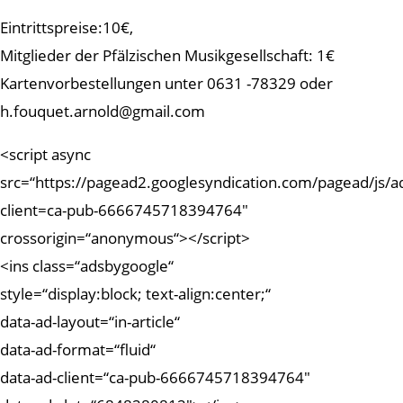
Eintrittspreise:10€,
Mitglieder der Pfälzischen Musikgesellschaft: 1€
Kartenvorbestellungen unter 0631 -78329 oder
h.fouquet.arnold@gmail.com
<script async
src=“https://pagead2.googlesyndication.com/pagead/js/a
client=ca-pub-6666745718394764″
crossorigin=“anonymous“></script>
<ins class=“adsbygoogle“
style=“display:block; text-align:center;“
data-ad-layout=“in-article“
data-ad-format=“fluid“
data-ad-client=“ca-pub-6666745718394764″