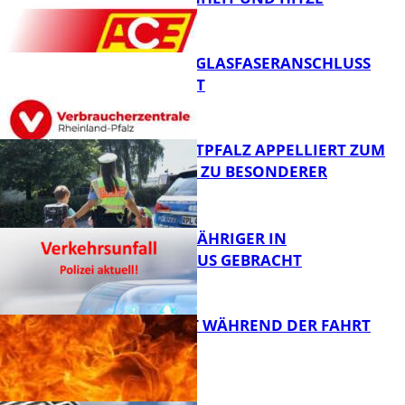
WARUM EIN GLASFASERANSCHLUSS
SINNVOLL IST
FB News
POLIZEI WESTPFALZ APPELLIERT ZUM
SCHULSTART ZU BESONDERER
VORSICHT
FB News
UNFALL: 58-JÄHRIGER IN
KRANKENHAUS GEBRACHT
FB News
AUTO FÄNGT WÄHREND DER FAHRT
FEUER
FB News