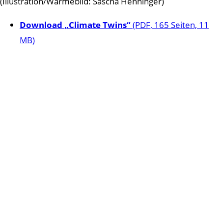
(Illustration/Wärmebild: Sascha Henninger)
Download „Climate Twins“
(PDF, 165 Seiten, 11
MB)