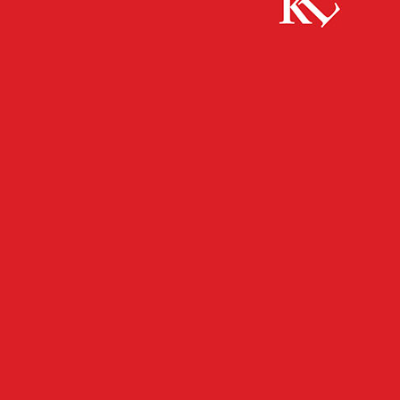
Start
FB News
Perspektiven: Was Otterberg von einem „Klima-
Zwilling“ in Frankreich lernen kann
FB NEWS
UMWELT
Perspektiven: Was