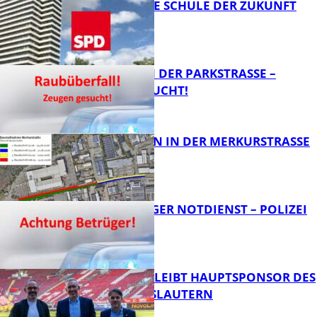
WIE SIEHT DIE SCHULE DER ZUKUNFT
AUS?
FB News
ÜBERFALL IN DER PARKSTRASSE – Z
EUGEN GESUCHT!
FB News
BAUARBEITEN IN DER MERKURSTRASSE
FB News
FRAGWÜRDIGER NOTDIENST – POLIZEI
WARNT
FB News
NOVOLINE BLEIBT HAUPTSPONSOR DES
1. FC KAISERSLAUTERN
FB News