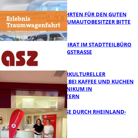
FB News
SPENDENFAHRTEN FÜR DEN GUTEN
ZWECK – TRAUMAUTOBESITZER BITTE
MELDEN!
FB News
SENIORENBEIRAT IM STADTTEILBÜRO
IN DER KÖNIGSTRASSE
FB News
NEUER INTERKULTURELLER
TREFFPUNKT BEI KAFFEE UND KUCHEN
IM PFALZKLINIKUM IN
FB News
KAISERSLAUTERN
SOMMERREISE DURCH RHEINLAND-
PFALZ
FB Gesundheit