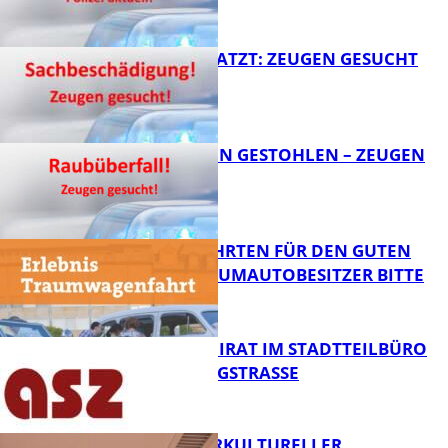
FB News
AUTO ZERKRATZT: ZEUGEN GESUCHT
FB News
TEURE KETTEN GESTOHLEN – ZEUGEN
GESUCHT!
FB News
SPENDENFAHRTEN FÜR DEN GUTEN
ZWECK – TRAUMAUTOBESITZER BITTE
MELDEN!
FB News
SENIORENBEIRAT IM STADTTEILBÜRO
IN DER KÖNIGSTRASSE
FB News
NEUER INTERKULTURELLER