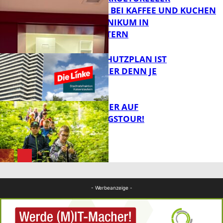
TREFFPUNKT BEI KAFFEE UND KUCHEN
IM PFALZKLINIKUM IN
FB News
KAISERSLAUTERN
EIN HITZESCHUTZPLAN IST
NOTWENDIGER DENN JE
FB Gesundheit
MIT DEM JÄGER AUF
ENTDECKUNGSTOUR!
FB News
FB News
- Werbeanzeige -