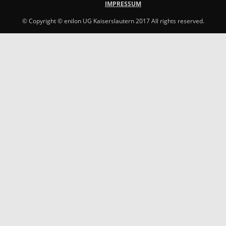
IMPRESSUM
© Copyright © enilon UG Kaiserslautern 2017 All rights reserved.