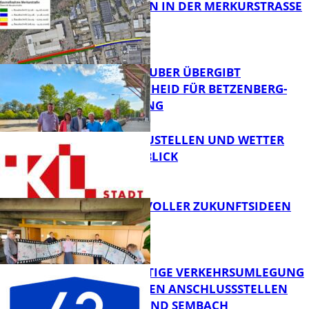
BAUARBEITEN IN DER MERKURSTRASSE
FB News
MINISTER TEUBER ÜBERGIBT
FÖRDERBESCHEID FÜR BETZENBERG-
ENTWICKLUNG
FB News
PARKEN, BAUSTELLEN UND WETTER
DIGITAL IM BLICK
FB News
FILMROLLE VOLLER ZUKUNFTSIDEEN
FB News
A63: VORZEITIGE VERKEHRSUMLEGUNG
ZWISCHEN DEN ANSCHLUSSSTELLEN
GÖLLHEIM UND SEMBACH