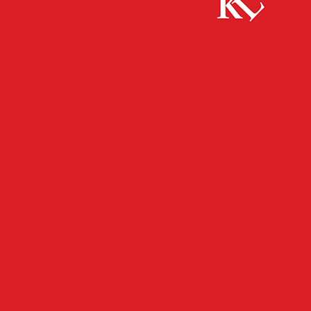
Start
Kaiserslautern
Voll daneben – SWR plant Veranstaltung
mit AfD Münzenmaier und SPD Mieves
KAISERSLAUTERN
Voll daneben – SWR plant