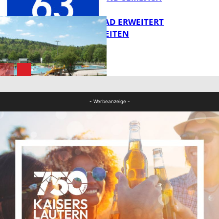
FB Kultur
WARMFREIBAD ERWEITERT
ÖFFNUNGSZEITEN
FB News
FB News
- Werbeanzeige -