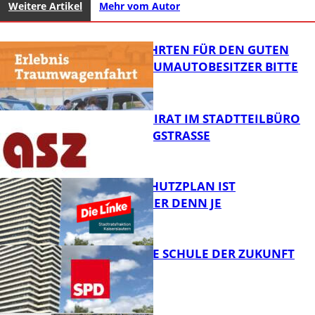
Weitere Artikel
Mehr vom Autor
SPENDENFAHRTEN FÜR DEN GUTEN
ZWECK – TRAUMAUTOBESITZER BITTE
MELDEN!
SENIORENBEIRAT IM STADTTEILBÜRO
IN DER KÖNIGSTRASSE
FB News
EIN HITZESCHUTZPLAN IST
NOTWENDIGER DENN JE
FB News
WIE SIEHT DIE SCHULE DER ZUKUNFT
AUS?
FB News