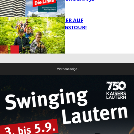
FB Gesundheit
MIT DEM JÄGER AUF
ENTDECKUNGSTOUR!
FB News
FB News
- Werbeanzeige -