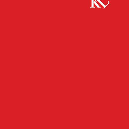
Start
FB News
Bekanntmachung Sitzung des Ortsbeirates
Morlautern
FB NEWS
KAISERSLAUTERN
TWITTER NEWS