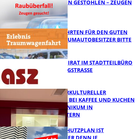
TEURE KETTEN GESTOHLEN – ZEUGEN
GESUCHT!
FB News
SPENDENFAHRTEN FÜR DEN GUTEN
ZWECK – TRAUMAUTOBESITZER BITTE
MELDEN!
FB News
SENIORENBEIRAT IM STADTTEILBÜRO
IN DER KÖNIGSTRASSE
FB News
NEUER INTERKULTURELLER
TREFFPUNKT BEI KAFFEE UND KUCHEN
IM PFALZKLINIKUM IN
FB News
KAISERSLAUTERN
EIN HITZESCHUTZPLAN IST
NOTWENDIGER DENN JE