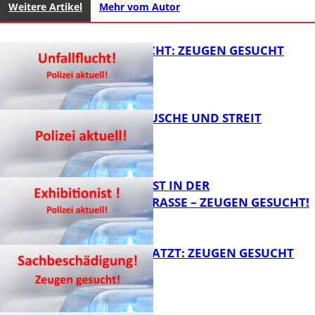
Weitere Artikel
Mehr vom Autor
UNFALLFLUCHT: ZEUGEN GESUCHT
KNALLGERÄUSCHE UND STREIT
FB News
EXHIBITIONIST IN DER
VELMANNSTRASSE – ZEUGEN GESUCHT!
FB News
AUTO ZERKRATZT: ZEUGEN GESUCHT
FB News