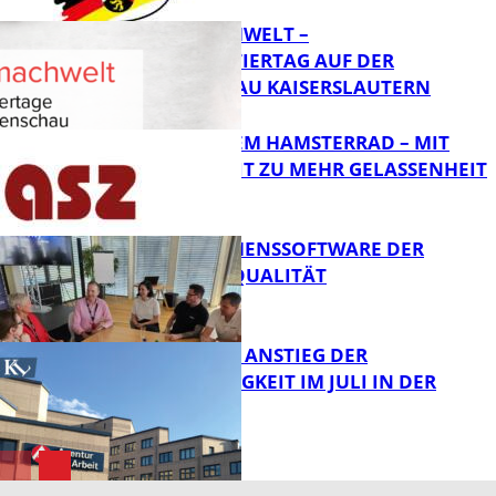
MI(N)TMACHWELT –
EXPERIMENTIERTAG AUF DER
GARTENSCHAU KAISERSLAUTERN
Bildung
RAUS AUS DEM HAMSTERRAD – MIT
ACHTSAMKEIT ZU MEHR GELASSENHEIT
Bildung
UNTERNEHMENSSOFTWARE DER
HÖCHSTEN QUALITÄT
Bildung
SAISONALER ANSTIEG DER
ARBEITSLOSIGKEIT IM JULI IN DER
WESTPFALZ
FB News