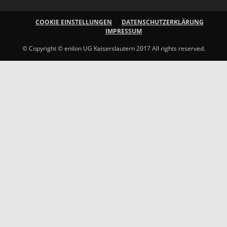
COOKIE EINSTELLUNGEN
DATENSCHUTZERKLÄRUNG
IMPRESSUM
© Copyright © enilon UG Kaiserslautern 2017 All rights reserved.