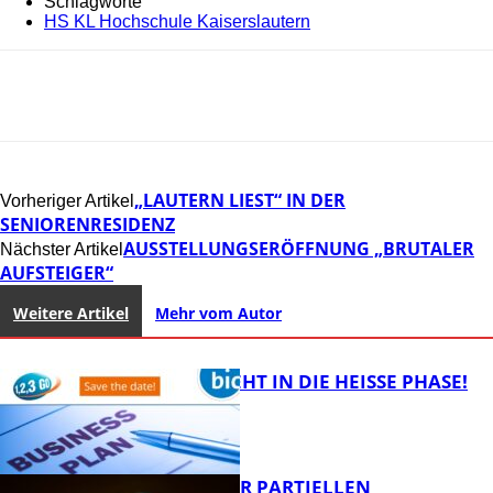
Schlagworte
HS KL Hochschule Kaiserslautern
„LAUTERN LIEST“ IN DER
Vorheriger Artikel
SENIORENRESIDENZ
AUSSTELLUNGSERÖFFNUNG „BRUTALER
Nächster Artikel
AUFSTEIGER“
Weitere Artikel
Mehr vom Autor
1,2,3 GO® GEHT IN DIE HEISSE PHASE!
VORTRAG ZUR PARTIELLEN