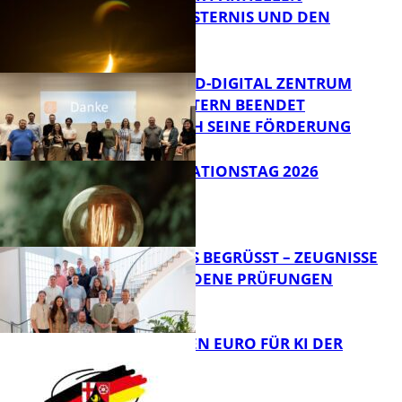
SONNENFINSTERNIS UND DEN
PERSEIDEN
Bildung
MITTELSTAND-DIGITAL ZENTRUM
KAISERSLAUTERN BEENDET
ERFOLGREICH SEINE FÖRDERUNG
Bildung
SIAK-INNOVATIONSTAG 2026
FB News
NEUE AZUBIS BEGRÜSST – ZEUGNISSE F
ÜR BESTANDENE PRÜFUNGEN
Bildung
20 MILLIONEN EURO FÜR KI DER
ZUKUNFT
Bildung