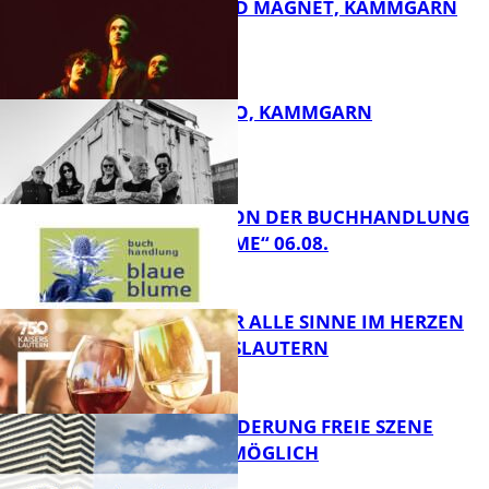
DIRTY SOUND MAGNET, KAMMGARN
ROSE TATTOO, KAMMGARN
FB Kultur
LESETIPPS VON DER BUCHHANDLUNG
„BLAUE BLUME“ 06.08.
FB Kultur
GENÜSSE FÜR ALLE SINNE IM HERZEN
VON KAISERSLAUTERN
FB Kultur
PROJEKTFÖRDERUNG FREIE SZENE
WEITERHIN MÖGLICH
FB Kultur