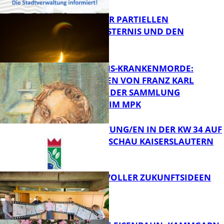
VORTRAG ZUR PARTIELLEN
SONNENFINSTERNIS UND DEN
PERSEIDEN
FB Kultur
OPFER DER NS-KRANKENMORDE:
ZEICHNUNGEN VON FRANZ KARL
BÜHLER AUS DER SAMMLUNG
Bildung
PRINZHORN IM MPK
VERANSTALTUNG/EN IN DER KW 34 AUF
DER GARTENSCHAU KAISERSLAUTERN
FB Kultur
FILMROLLE VOLLER ZUKUNFTSIDEEN
FB Kultur