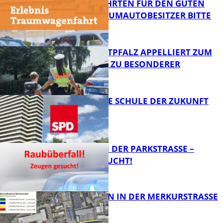
SPENDENFAHRTEN FÜR DEN GUTEN
ZWECK – TRAUMAUTOBESITZER BITTE
MELDEN!
FB News
POLIZEI WESTPFALZ APPELLIERT ZUM
SCHULSTART ZU BESONDERER
VORSICHT
FB News
WIE SIEHT DIE SCHULE DER ZUKUNFT
AUS?
FB News
ÜBERFALL IN DER PARKSTRASSE – Z
EUGEN GESUCHT!
FB News
BAUARBEITEN IN DER MERKURSTRASSE