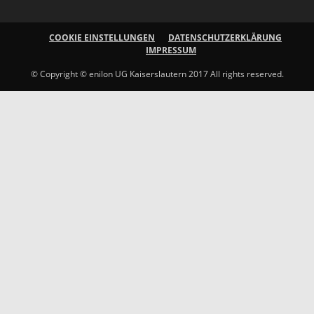
COOKIE EINSTELLUNGEN
DATENSCHUTZERKLÄRUNG
IMPRESSUM
© Copyright © enilon UG Kaiserslautern 2017 All rights reserved.