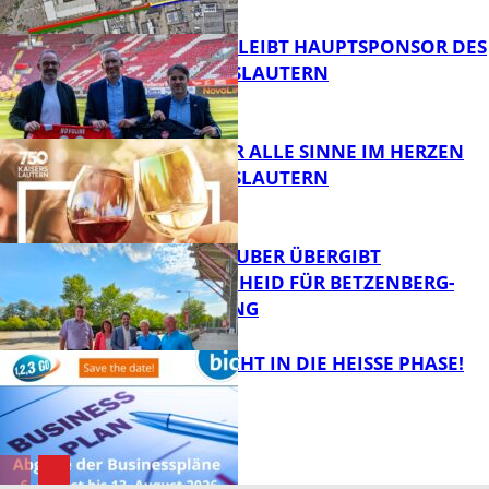
FB News
NOVOLINE BLEIBT HAUPTSPONSOR DES
1. FC KAISERSLAUTERN
FB News
GENÜSSE FÜR ALLE SINNE IM HERZEN
VON KAISERSLAUTERN
FB News
MINISTER TEUBER ÜBERGIBT
FÖRDERBESCHEID FÜR BETZENBERG-
ENTWICKLUNG
FB Kultur
1,2,3 GO® GEHT IN DIE HEISSE PHASE!
FB News