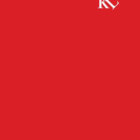
Start
Sport
B2Run-Lauffinale im Fritz-Walter-Stadion – 7.900
Teilnehmende freuen sich auf neue Strecke über...
SPORT
TOP NEWS
B2Run-Lauffinale im Fritz-