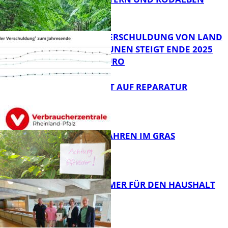
ZUSAMMEN
FB News
PRO-KOPF-VERSCHULDUNG VON LAND
UND KOMMUNEN STEIGT ENDE 2025
AUF 9.600 EURO
FB News
NEUES RECHT AUF REPARATUR
FB News
GIFTIGE GEFAHREN IM GRAS
FB News
40 JAHRE IMMER FÜR DEN HAUSHALT
DA
Panorama