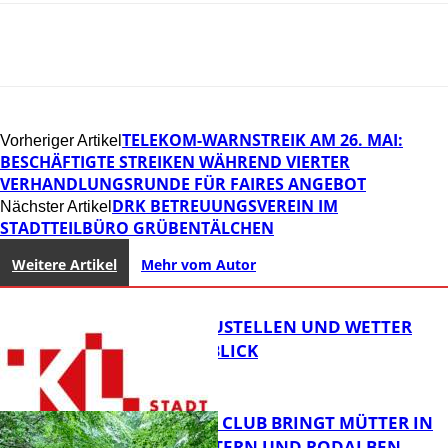
TELEKOM-WARNSTREIK AM 26. MAI:
Vorheriger Artikel
BESCHÄFTIGTE STREIKEN WÄHREND VIERTER
VERHANDLUNGSRUNDE FÜR FAIRES ANGEBOT
DRK BETREUUNGSVEREIN IM
Nächster Artikel
STADTTEILBÜRO GRÜBENTÄLCHEN
Weitere Artikel
Mehr vom Autor
PARKEN, BAUSTELLEN UND WETTER
DIGITAL IM BLICK
NEUER MOM CLUB BRINGT MÜTTER IN
KAISERSLAUTERN UND RODALBEN