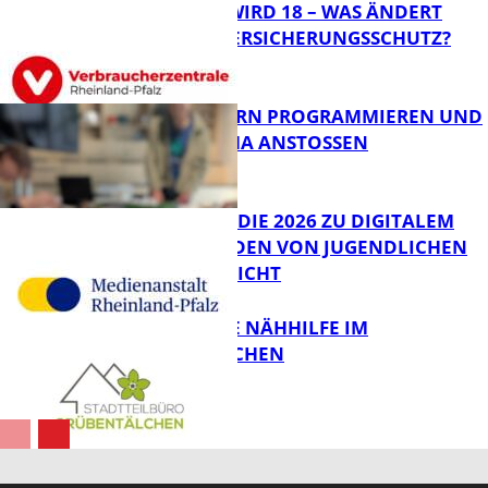
MEIN KIND WIRD 18 – WAS ÄNDERT
SICH BEIM VERSICHERUNGSSCHUTZ?
Panorama
MIT ROBOTERN PROGRAMMIEREN UND
IM CAFÉ LUMA ANSTOSSEN
FB News
JIMPLUS-STUDIE 2026 ZU DIGITALEM
WOHLBEFINDEN VON JUGENDLICHEN
VERÖFFENTLICHT
Bildung
KOSTENLOSE NÄHHILFE IM
GRÜBENTÄLCHEN
FB News