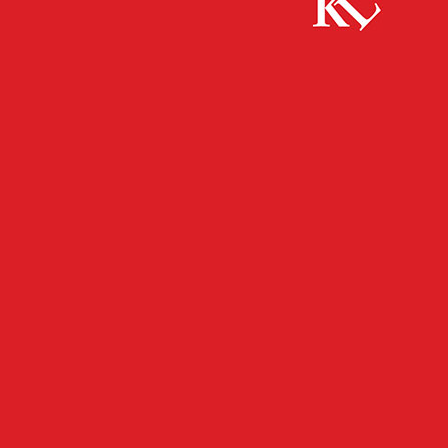
Start
Panorama
Aufruf zum Gesprächskreis im Stadtteilbüro
Grübentälchen
PANORAMA
Aufruf zum Gesprächskreis