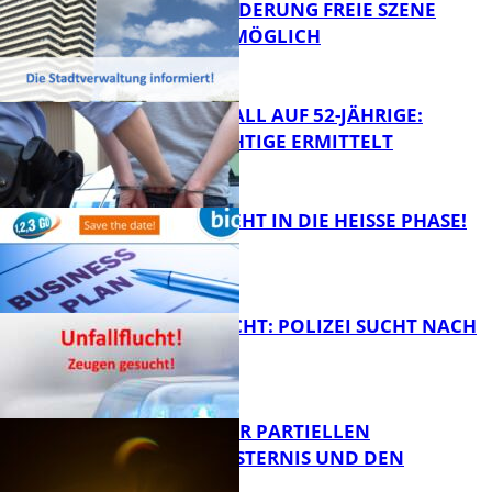
PROJEKTFÖRDERUNG FREIE SZENE
WEITERHIN MÖGLICH
FB News
RAUBÜBERFALL AUF 52-JÄHRIGE:
TATVERDÄCHTIGE ERMITTELT
FB Kultur
1,2,3 GO® GEHT IN DIE HEISSE PHASE!
FB News
UNFALLFLUCHT: POLIZEI SUCHT NACH
ZEUGEN
Bildung
VORTRAG ZUR PARTIELLEN
SONNENFINSTERNIS UND DEN
PERSEIDEN