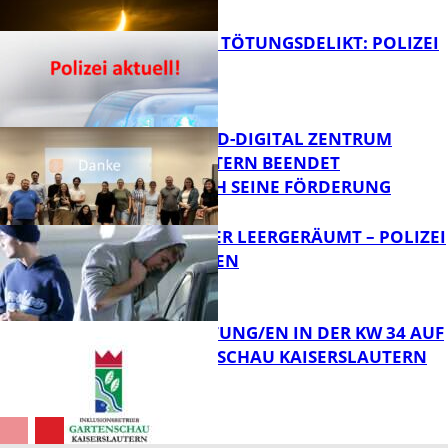
FB News
VERSUCHTES TÖTUNGSDELIKT: POLIZEI
ERMITTELT
Bildung
MITTELSTAND-DIGITAL ZENTRUM
KAISERSLAUTERN BEENDET
ERFOLGREICH SEINE FÖRDERUNG
FB News
TRANSPORTER LEERGERÄUMT – POLIZEI
SUCHT ZEUGEN
FB News
VERANSTALTUNG/EN IN DER KW 34 AUF
DER GARTENSCHAU KAISERSLAUTERN
FB News