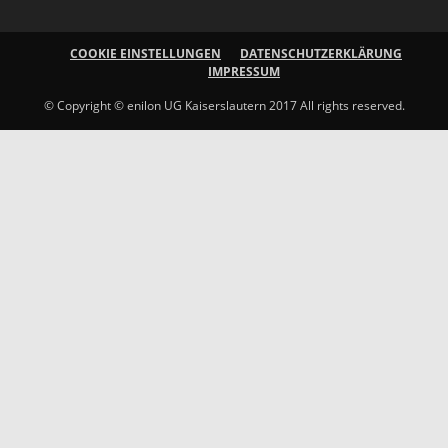
COOKIE EINSTELLUNGEN
DATENSCHUTZERKLÄRUNG
IMPRESSUM
© Copyright © enilon UG Kaiserslautern 2017 All rights reserved.