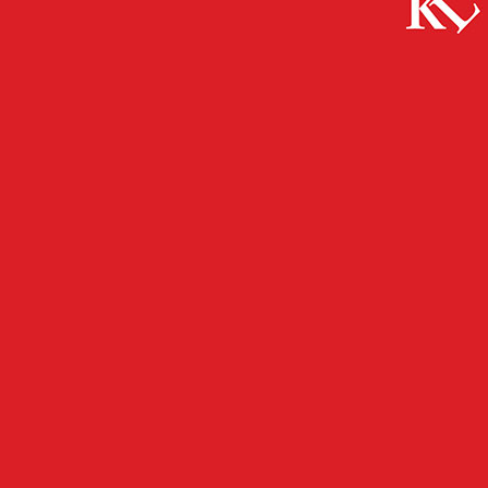
Start
FB News
Unfall mit E-Scooter hat strafrechtliche Folgen
FB NEWS
POLIZEI
Unfall mit E-Scooter hat