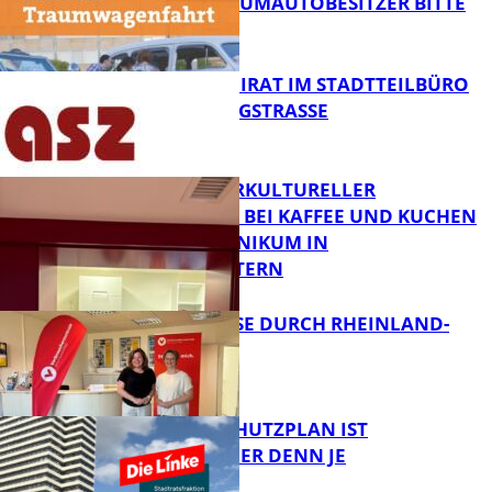
ZWECK – TRAUMAUTOBESITZER BITTE
MELDEN!
FB News
SENIORENBEIRAT IM STADTTEILBÜRO
IN DER KÖNIGSTRASSE
FB News
NEUER INTERKULTURELLER
TREFFPUNKT BEI KAFFEE UND KUCHEN
IM PFALZKLINIKUM IN
FB News
KAISERSLAUTERN
SOMMERREISE DURCH RHEINLAND-
PFALZ
FB Gesundheit
EIN HITZESCHUTZPLAN IST
NOTWENDIGER DENN JE
Panorama