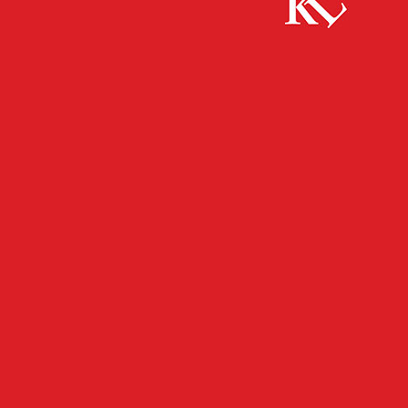
Start
FB News
Spielerisch lernen statt Druck: Welpenschule
beim Schäferhundeverein Kaiserslautern
FB NEWS
PANORAMA
Spielerisch lernen statt