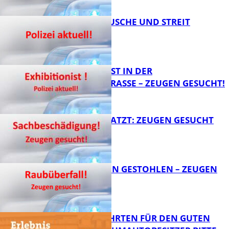
KNALLGERÄUSCHE UND STREIT
FB News
EXHIBITIONIST IN DER
VELMANNSTRASSE – ZEUGEN GESUCHT!
FB News
AUTO ZERKRATZT: ZEUGEN GESUCHT
FB News
TEURE KETTEN GESTOHLEN – ZEUGEN
GESUCHT!
FB News
SPENDENFAHRTEN FÜR DEN GUTEN