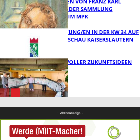
ZEICHNUNGEN VON FRANZ KARL
BÜHLER AUS DER SAMMLUNG
Bildung
PRINZHORN IM MPK
VERANSTALTUNG/EN IN DER KW 34 AUF
DER GARTENSCHAU KAISERSLAUTERN
FB Kultur
FILMROLLE VOLLER ZUKUNFTSIDEEN
FB Kultur
FB Kultur
- Werbeanzeige -