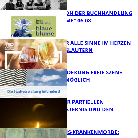
FB Kultur
LESETIPPS VON DER BUCHHANDLUNG
„BLAUE BLUME“ 06.08.
FB Kultur
GENÜSSE FÜR ALLE SINNE IM HERZEN
VON KAISERSLAUTERN
FB Kultur
PROJEKTFÖRDERUNG FREIE SZENE
WEITERHIN MÖGLICH
FB Kultur
VORTRAG ZUR PARTIELLEN
SONNENFINSTERNIS UND DEN
PERSEIDEN
FB Kultur
OPFER DER NS-KRANKENMORDE: