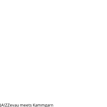
JA!ZZevau meets Kammgarn