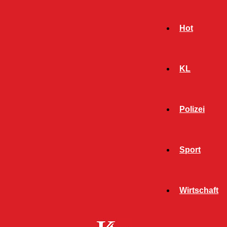
Hot
KL
Polizei
Sport
- Werbeanzeige -
Wirtschaft