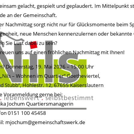
insam gelacht, gespielt und geplaudert. Im Mittelpunkt 
de an der Gemeinschaft.
er Nachmittag sorgt nicht nur für Glücksmomente beim Sp
genheit, neue Menschen kennenzulernen oder bekannte 
n Sie Lust dabei zu sein?
freuen uns auf einen fröhlichen Nachmittag mit Ihnen!
? Donnerstag, 19. Mai 2026 – 15.00 Uhr
„Nils – Wohnen im Quartier“ Goetheviertel,
d Stubb“, Hohlestr. 12, 67655 Kaiserslautern
e Voranmeldung gerne bei:
ka Jochum Quartiersmanagerin
fon 0151 100 45458
il: mjochum@gemeinschaftswerk.de