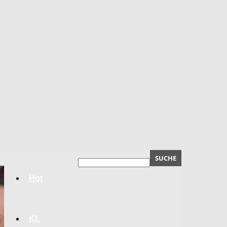
Hot
KL