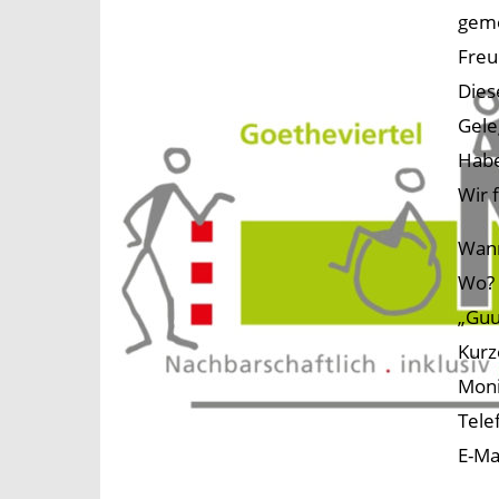
geme
Freu
Dies
Gele
Habe
Wir 
Wann
Wo? 
„Guu
Kurz
Moni
Tele
E-Ma