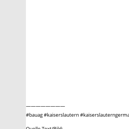
————————
#bauag #kaiserslautern #kaiserslauternger
Quelle Text/Bild: