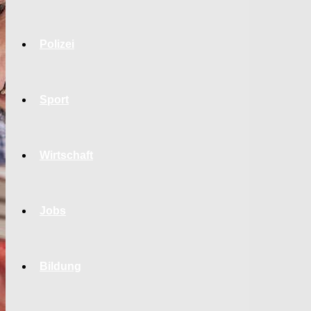
Polizei
Sport
Wirtschaft
Jobs
Bildung