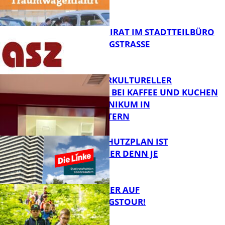
MELDEN!
FB News
SENIORENBEIRAT IM STADTTEILBÜRO
IN DER KÖNIGSTRASSE
FB News
NEUER INTERKULTURELLER
TREFFPUNKT BEI KAFFEE UND KUCHEN
IM PFALZKLINIKUM IN
FB News
KAISERSLAUTERN
EIN HITZESCHUTZPLAN IST
NOTWENDIGER DENN JE
FB Gesundheit
MIT DEM JÄGER AUF
ENTDECKUNGSTOUR!
FB News