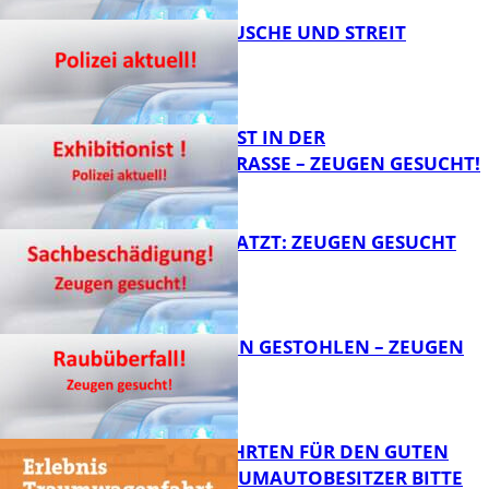
KNALLGERÄUSCHE UND STREIT
FB News
EXHIBITIONIST IN DER
VELMANNSTRASSE – ZEUGEN GESUCHT!
FB News
AUTO ZERKRATZT: ZEUGEN GESUCHT
FB News
TEURE KETTEN GESTOHLEN – ZEUGEN
GESUCHT!
FB News
SPENDENFAHRTEN FÜR DEN GUTEN
ZWECK – TRAUMAUTOBESITZER BITTE