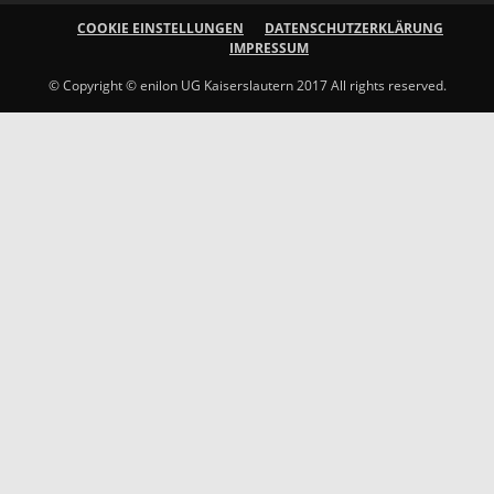
COOKIE EINSTELLUNGEN
DATENSCHUTZERKLÄRUNG
IMPRESSUM
© Copyright © enilon UG Kaiserslautern 2017 All rights reserved.