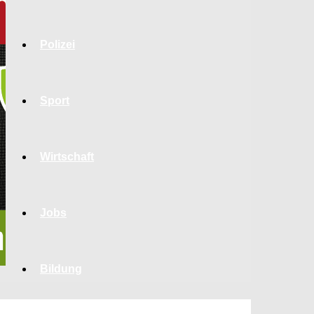
Polizei
Sport
Wirtschaft
Jobs
Bildung