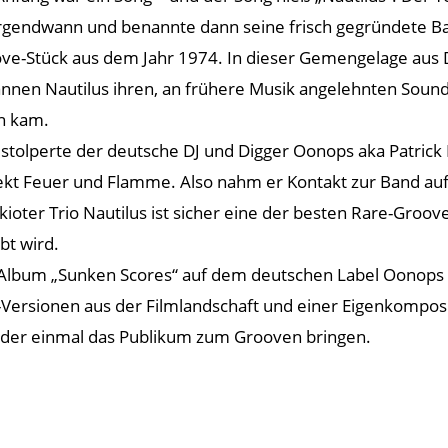
irgendwann und benannte dann seine frisch gegründete 
ve-Stück aus dem Jahr 1974. In dieser Gemengelage aus D
nnen Nautilus ihren, an frühere Musik angelehnten Sound
n kam.
 stolperte der deutsche DJ und Digger Oonops aka Patrick
ekt Feuer und Flamme. Also nahm er Kontakt zur Band auf u
oter Trio Nautilus ist sicher eine der besten Rare-Groov
bt wird.
s Album „Sunken Scores“ auf dem deutschen Label Oonops
r-Versionen aus der Filmlandschaft und einer Eigenkompos
ieder einmal das Publikum zum Grooven bringen.