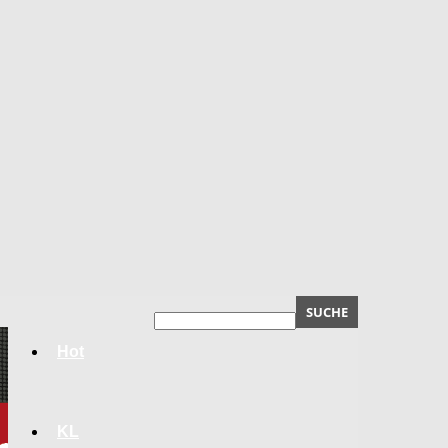
Hot
KL