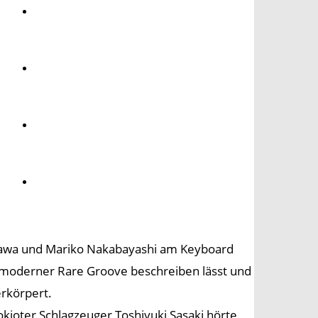
Umwelt
Gesundheit
Kultur
Panorama
zawa und Mariko Nakabayashi am Keyboard
ls moderner Rare Groove beschreiben lässt und
erkörpert.
okioter Schlagzeuger Toshiyuki Sasaki hörte