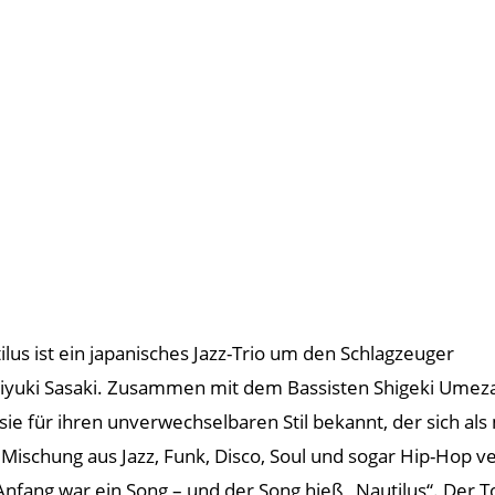
ilus ist ein japanisches Jazz-Trio um den Schlagzeuger
iyuki Sasaki. Zusammen mit dem Bassisten Shigeki Ume
 sie für ihren unverwechselbaren Stil bekannt, der sich a
 Mischung aus Jazz, Funk, Disco, Soul und sogar Hip-Hop v
nfang war ein Song – und der Song hieß „Nautilus“. Der T