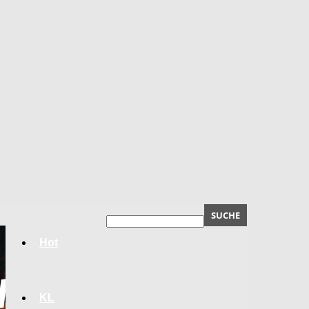
Hot
KL