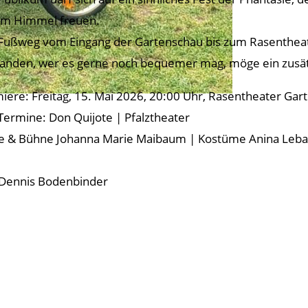
em Himmel freuen.
Fußweg vom Eingang der Gartenschau bis zum Rasentheate
anden, wer es gerne noch bequemer mag, möge ein zusätz
iere: Freitag, 15. Mai 2026, 20:00 Uhr, Rasentheater Gar
 Termine: Don Quijote | Pfalztheater
e & Bühne Johanna Marie Maibaum | Kostüme Anina Leban
 Dennis Bodenbinder