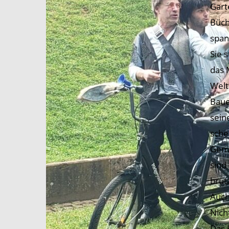
Gart
Büch
span
Sie 
das 
Welt
Baue
sein
sche
Geme
sind
brut
Auch
Nich
Das 