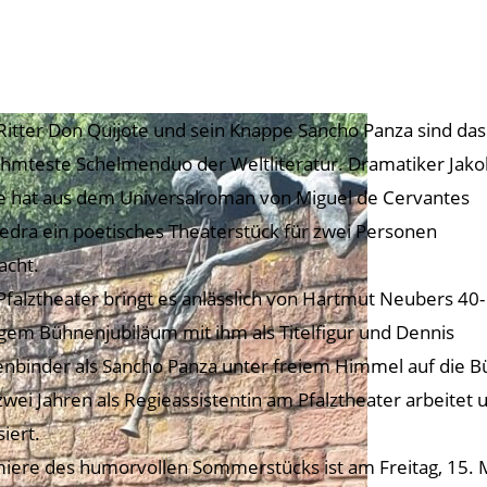
Ritter Don Quijote und sein Knappe Sancho Panza sind das
hmteste Schelmenduo der Weltliteratur. Dramatiker Jako
e hat aus dem Universalroman von Miguel de Cervantes
edra ein poetisches Theaterstück für zwei Personen
cht.
Pfalztheater bringt es anlässlich von Hartmut Neubers 40-
igem Bühnenjubiläum mit ihm als Titelfigur und Dennis
nbinder als Sancho Panza unter freiem Himmel auf die B
 zwei Jahren als Regieassistentin am Pfalztheater arbeitet
siert.
iere des humorvollen Sommerstücks ist am Freitag, 15. 