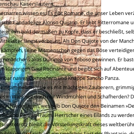
enschau Kaiserslautern.
ernarren wissen es: Es gibt Romane, die unser Leben ver
ische Landadelige Alonso Quijano. Er liebt Ritterromane u
steigt ihm bald dermaßen zu Kopfe, dass er beschließt, sel
Mittelalter längst vorbei ist. Als Don Quijote von der Manc
 kämpfen, seine Mitmenschen gegen das Böse verteidigen
rnmädchens alias Dulcinea von Toboso gewinnen. Er baste
en klapprigen Gaul Rocinante und begibt sich auf Abenteuer
inbar naiver Compañero und Knappe Sancho Panza.
insam nehmen sie es mit mächtigen Zauberern, grimmige
 es in Wahrheit doch nur Windmühlen und Schafherden? D
alen Niederlagen, weshalb Don Quijote den Beinamen »Der 
 Sancho Panzas Traum, Herrscher eines Eilands zu werden, w
tsdestotrotz bleibt die Vorstellungskraft dieses weltbe
Publikum darf sich auf ein sinnliches Fest der Phantasie,