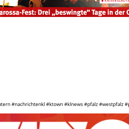
tern #nachrichtenkl #ktown #klnews #pfalz #westpfalz #