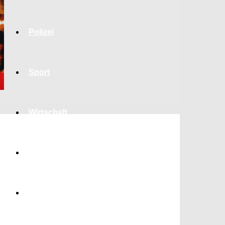
Polizei
Sport
Wirtschaft
Jobs
Bildung