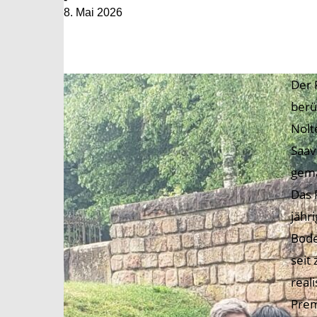
8. Mai 2026
Der 
berü
Nolt
Saav
gema
Das 
jähr
Bode
seit
reali
Prem