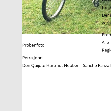
frei
Der 
vorh
Prem
Alle
Probenfoto
Regi
Petra Jenni
Don Quijote Hartmut Neuber | Sancho Panza