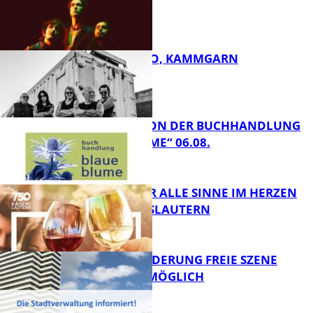
FB Kultur
ROSE TATTOO, KAMMGARN
FB Kultur
LESETIPPS VON DER BUCHHANDLUNG
„BLAUE BLUME“ 06.08.
FB Kultur
GENÜSSE FÜR ALLE SINNE IM HERZEN
VON KAISERSLAUTERN
FB Kultur
PROJEKTFÖRDERUNG FREIE SZENE
WEITERHIN MÖGLICH
FB Kultur