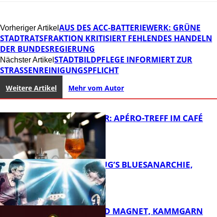
AUS DES ACC-BATTERIEWERK: GRÜNE
Vorheriger Artikel
STADTRATSFRAKTION KRITISIERT FEHLENDES HANDELN
DER BUNDESREGIERUNG
STADTBILDPFLEGE INFORMIERT ZUR
Nächster Artikel
STRASSENREINIGUNGSPFLICHT
Weitere Artikel
Mehr vom Autor
HOT SUMMER: APÉRO-TREFF IM CAFÉ
LUMA
THOMAS BLUG’S BLUESANARCHIE,
KAMMGARN
FB Kultur
DIRTY SOUND MAGNET, KAMMGARN