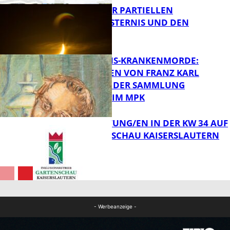
VORTRAG ZUR PARTIELLEN
SONNENFINSTERNIS UND DEN
PERSEIDEN
FB Kultur
OPFER DER NS-KRANKENMORDE:
ZEICHNUNGEN VON FRANZ KARL
BÜHLER AUS DER SAMMLUNG
Bildung
PRINZHORN IM MPK
VERANSTALTUNG/EN IN DER KW 34 AUF
DER GARTENSCHAU KAISERSLAUTERN
FB Kultur
FB Kultur
- Werbeanzeige -