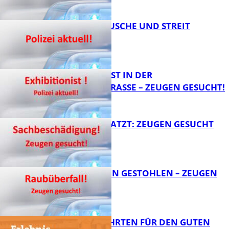
KNALLGERÄUSCHE UND STREIT
FB News
EXHIBITIONIST IN DER
VELMANNSTRASSE – ZEUGEN GESUCHT!
FB News
AUTO ZERKRATZT: ZEUGEN GESUCHT
FB News
TEURE KETTEN GESTOHLEN – ZEUGEN
GESUCHT!
FB News
SPENDENFAHRTEN FÜR DEN GUTEN