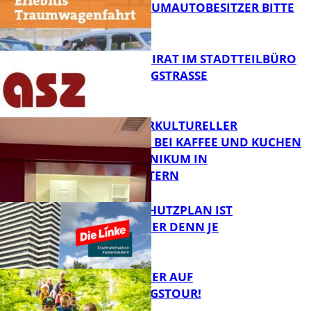
ZWECK – TRAUMAUTOBESITZER BITTE
MELDEN!
FB News
SENIORENBEIRAT IM STADTTEILBÜRO
IN DER KÖNIGSTRASSE
FB News
NEUER INTERKULTURELLER
TREFFPUNKT BEI KAFFEE UND KUCHEN
IM PFALZKLINIKUM IN
FB News
KAISERSLAUTERN
EIN HITZESCHUTZPLAN IST
NOTWENDIGER DENN JE
FB Gesundheit
MIT DEM JÄGER AUF
ENTDECKUNGSTOUR!