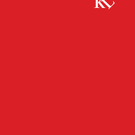
Start
FB News
3. landesweite Aktionswoche „Deine PoliZEIT“
– den Polizeiberuf live erleben!
FB NEWS
STELLENMARKT
3. landesweite
Aktionswoche „Deine
PoliZEIT“ – den Polizeiberuf