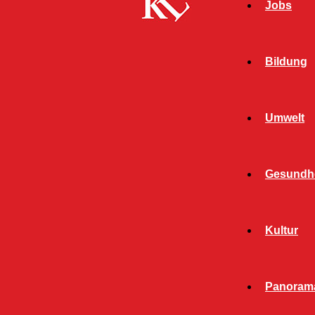
Jobs
Bildung
Umwelt
Gesundhe
Start
FB Kultur
THOMAS GODOJ – KREUZWEGE 2026, Irish
Kultur
House
FB KULTUR
KULTUR
Panoram
TWITTER KULTUR