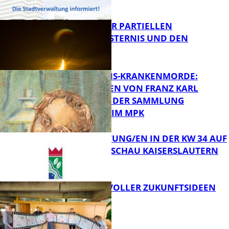
FB Kultur
VORTRAG ZUR PARTIELLEN
SONNENFINSTERNIS UND DEN
PERSEIDEN
FB Kultur
OPFER DER NS-KRANKENMORDE:
ZEICHNUNGEN VON FRANZ KARL
BÜHLER AUS DER SAMMLUNG
Bildung
PRINZHORN IM MPK
VERANSTALTUNG/EN IN DER KW 34 AUF
DER GARTENSCHAU KAISERSLAUTERN
FB Kultur
FILMROLLE VOLLER ZUKUNFTSIDEEN
FB Kultur