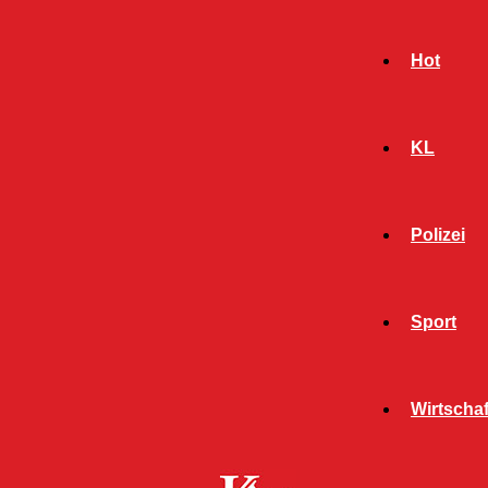
Hot
KL
Polizei
Sport
- Werbeanzeige -
Wirtschaf