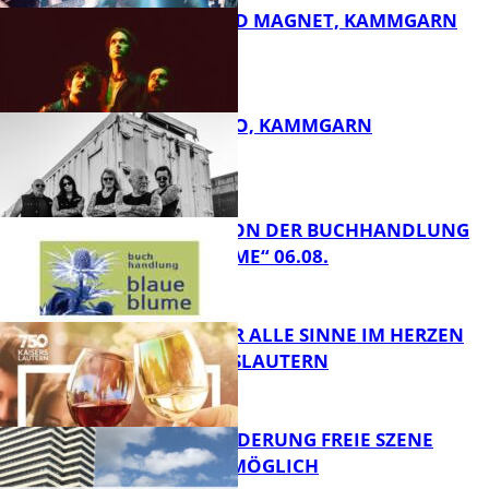
DIRTY SOUND MAGNET, KAMMGARN
FB Kultur
ROSE TATTOO, KAMMGARN
FB Kultur
LESETIPPS VON DER BUCHHANDLUNG
„BLAUE BLUME“ 06.08.
FB Kultur
GENÜSSE FÜR ALLE SINNE IM HERZEN
VON KAISERSLAUTERN
FB Kultur
PROJEKTFÖRDERUNG FREIE SZENE
WEITERHIN MÖGLICH