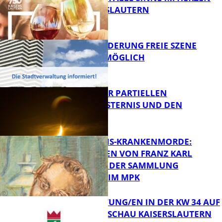
VON KAISERSLAUTERN
FB Kultur
PROJEKTFÖRDERUNG FREIE SZENE
WEITERHIN MÖGLICH
FB Kultur
VORTRAG ZUR PARTIELLEN
SONNENFINSTERNIS UND DEN
PERSEIDEN
FB Kultur
OPFER DER NS-KRANKENMORDE:
ZEICHNUNGEN VON FRANZ KARL
BÜHLER AUS DER SAMMLUNG
Bildung
PRINZHORN IM MPK
VERANSTALTUNG/EN IN DER KW 34 AUF
DER GARTENSCHAU KAISERSLAUTERN
FB Kultur