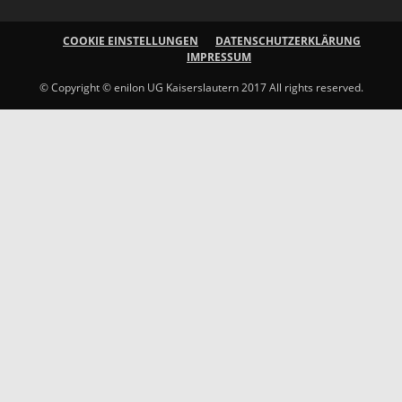
COOKIE EINSTELLUNGEN
DATENSCHUTZERKLÄRUNG
IMPRESSUM
© Copyright © enilon UG Kaiserslautern 2017 All rights reserved.