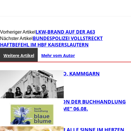
LKW-BRAND AUF DER A63
Vorheriger Artikel
BUNDESPOLIZEI VOLLSTRECKT
Nächster Artikel
HAFTBEFEHL IM HBF KAISERSLAUTERN
Weitere Artikel
Mehr vom Autor
ROSE TATTOO, KAMMGARN
LESETIPPS VON DER BUCHHANDLUNG
„BLAUE BLUME“ 06.08.
FB Kultur
GENÜSSE FÜR ALLE SINNE IM HERZEN