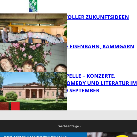
FILMROLLE VOLLER ZUKUNFTSIDEEN
FB Kultur
DIE HÖCHSTE EISENBAHN, KAMMGARN
FB Kultur
FRIEDENSKAPELLE – KONZERTE,
KABARETT, COMEDY UND LITERATUR IM
AUGUST UND SEPTEMBER
FB Kultur
FB Kultur
- Werbeanzeige -