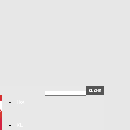
Hot
KL