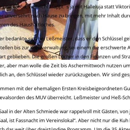
z und Gloria, vielleicht klappt´s ja mit Halleluja statt Vik
er unversehrt nach Hause zu bringen, mit mehr Inhalt du
eren des Haushaltloches.
er bedankte sich bei Leßmeister, dass er den Schlüssel ge
tellen bis zur Kreisverwaltung, sei einem die erschwerte
art geblieben. Die großen Löcher in den Finanzen und St
er, aber man wolle die Zeit bis Aschermittwoch nutzen um
rlich an, den Schlüssel wieder zurückzugeben. Wir sind ge
mmen mit der ehemaligen Ersten Kreisbeigeordneten G
evalsorden des MUV überreicht. Leßmeister und Heß-Schm
Saal in der Alten Schmiede war rappelvoll mit Gästen, von j
l, ist Fassnacht im Vereinslokal“. Aber nicht nur die Kuh
urch das weit über dreistündige Programm. Um die 35 Ak