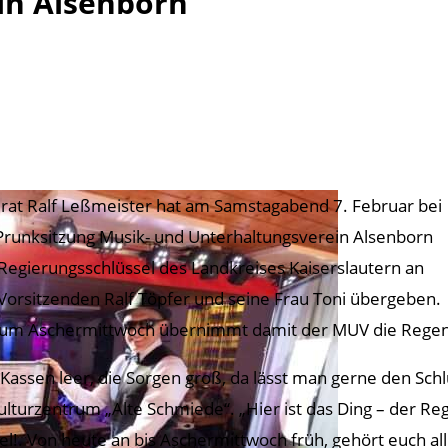
in Alsenborn
rat Ralf Leßmeister hat am Samstagabend 7. Februar bei
Prunksitzung Musik- und Unterhaltungsverein Alsenborn
Regierungsschlüssel des Landkreises Kaiserslautern an
Vorsitzenden Ralf Töpfer und seine Frau Toni übergeben.
zum Aschermittwoch übernimmt damit der MUV die Regents
 Kassen leer, die Sorgen groß, da lässt man gerne den Schl
ulturzentrum „Alte Schmiede“. „Hier ist das Ding – der Reg
el!. Von heute an bis Aschermittwoch früh, gehört euch al