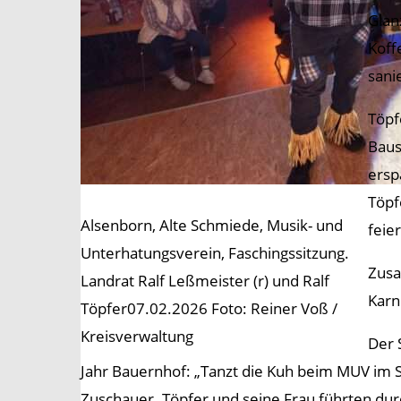
Glan
Koff
sani
Töpf
Baus
ersp
Töpf
Alsenborn, Alte Schmiede, Musik- und
feie
Unterhatungsverein, Faschingssitzung.
Zusa
Landrat Ralf Leßmeister (r) und Ralf
Karn
Töpfer07.02.2026 Foto: Reiner Voß /
Kreisverwaltung
Der 
Jahr Bauernhof: „Tanzt die Kuh beim MUV im Saa
Zuschauer. Töpfer und seine Frau führten d