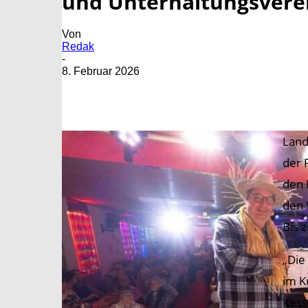
und Unterhaltungsvere
Von
Redak
-
8. Februar 2026
Land
der 
den 
den 
Bis 
„Die
im K
Kess