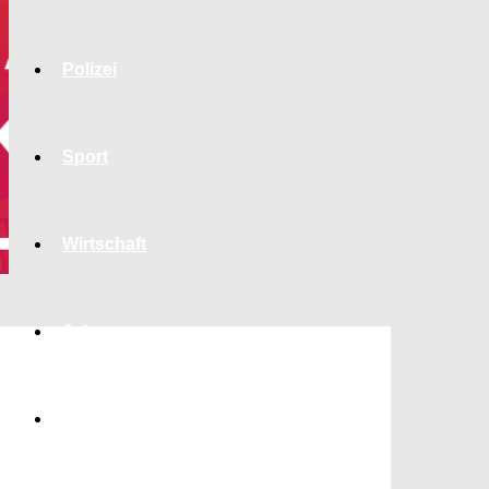
Polizei
Sport
Wirtschaft
Jobs
Bildung