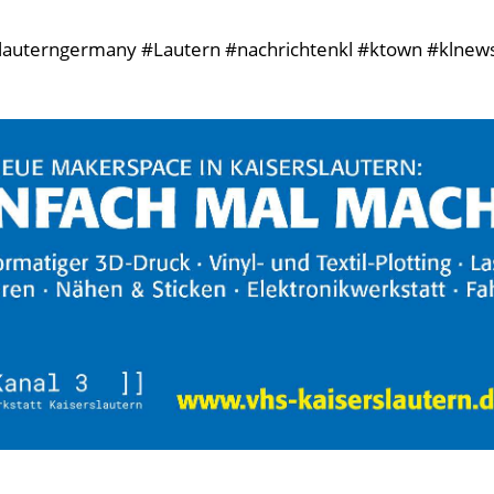
rslauterngermany #Lautern #nachrichtenkl #ktown #klnews