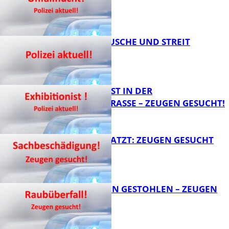
FB News
KNALLGERÄUSCHE UND STREIT
FB News
EXHIBITIONIST IN DER
VELMANNSTRASSE – ZEUGEN GESUCHT!
FB News
AUTO ZERKRATZT: ZEUGEN GESUCHT
FB News
TEURE KETTEN GESTOHLEN – ZEUGEN
GESUCHT!
FB News