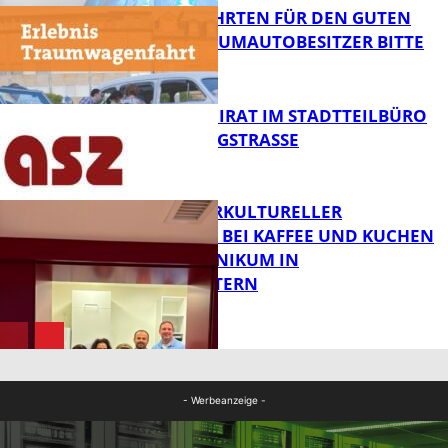
SPENDENFAHRTEN FÜR DEN GUTEN
ZWECK – TRAUMAUTOBESITZER BITTE
MELDEN!
FB News
SENIORENBEIRAT IM STADTTEILBÜRO
IN DER KÖNIGSTRASSE
FB News
NEUER INTERKULTURELLER
TREFFPUNKT BEI KAFFEE UND KUCHEN
IM PFALZKLINIKUM IN
FB News
KAISERSLAUTERN
FB Gesundheit
- Werbeanzeige -