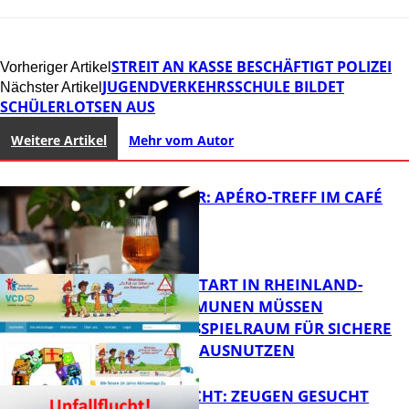
STREIT AN KASSE BESCHÄFTIGT POLIZEI
Vorheriger Artikel
JUGENDVERKEHRSSCHULE BILDET
Nächster Artikel
SCHÜLERLOTSEN AUS
Weitere Artikel
Mehr vom Autor
HOT SUMMER: APÉRO-TREFF IM CAFÉ
LUMA
ZUM SCHULSTART IN RHEINLAND-
PFALZ: KOMMUNEN MÜSSEN
HANDLUNGSSPIELRAUM FÜR SICHERE
FB Kultur
SCHULWEGE AUSNUTZEN
UNFALLFLUCHT: ZEUGEN GESUCHT