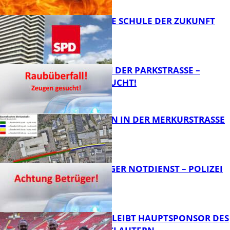
FB News
WIE SIEHT DIE SCHULE DER ZUKUNFT
AUS?
FB News
ÜBERFALL IN DER PARKSTRASSE – Z
EUGEN GESUCHT!
FB News
BAUARBEITEN IN DER MERKURSTRASSE
FB News
FRAGWÜRDIGER NOTDIENST – POLIZEI
WARNT
FB News
NOVOLINE BLEIBT HAUPTSPONSOR DES