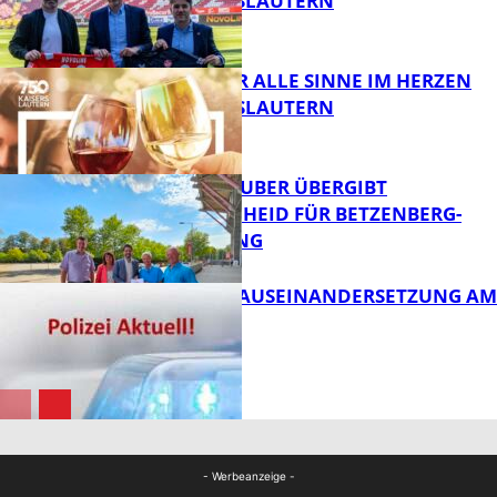
1. FC KAISERSLAUTERN
FB News
GENÜSSE FÜR ALLE SINNE IM HERZEN
VON KAISERSLAUTERN
FB News
MINISTER TEUBER ÜBERGIBT
FÖRDERBESCHEID FÜR BETZENBERG-
ENTWICKLUNG
FB Kultur
HANDFESTE AUSEINANDERSETZUNG AM
PFAFFPLATZ
FB News
FB News
- Werbeanzeige -