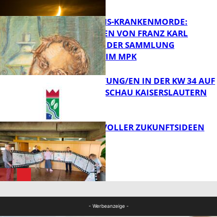
FB Kultur
OPFER DER NS-KRANKENMORDE:
ZEICHNUNGEN VON FRANZ KARL
BÜHLER AUS DER SAMMLUNG
Bildung
PRINZHORN IM MPK
VERANSTALTUNG/EN IN DER KW 34 AUF
DER GARTENSCHAU KAISERSLAUTERN
FB Kultur
FILMROLLE VOLLER ZUKUNFTSIDEEN
FB Kultur
FB Kultur
- Werbeanzeige -