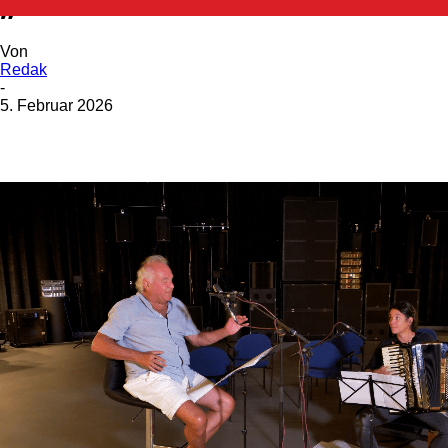
„Mussikstunn in´s Krause“
Von
Redak
-
5. Februar 2026