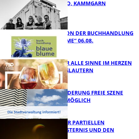
ROSE TATTOO, KAMMGARN
FB Kultur
LESETIPPS VON DER BUCHHANDLUNG
„BLAUE BLUME“ 06.08.
FB Kultur
GENÜSSE FÜR ALLE SINNE IM HERZEN
VON KAISERSLAUTERN
FB Kultur
PROJEKTFÖRDERUNG FREIE SZENE
WEITERHIN MÖGLICH
FB Kultur
VORTRAG ZUR PARTIELLEN
SONNENFINSTERNIS UND DEN
PERSEIDEN