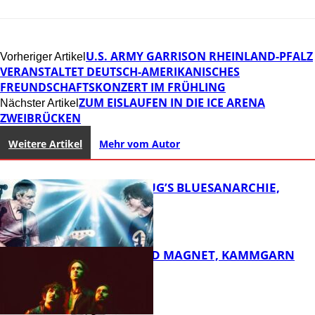
U.S. ARMY GARRISON RHEINLAND-PFALZ
Vorheriger Artikel
VERANSTALTET DEUTSCH-AMERIKANISCHES
FREUNDSCHAFTSKONZERT IM FRÜHLING
ZUM EISLAUFEN IN DIE ICE ARENA
Nächster Artikel
ZWEIBRÜCKEN
Weitere Artikel
Mehr vom Autor
THOMAS BLUG’S BLUESANARCHIE,
KAMMGARN
DIRTY SOUND MAGNET, KAMMGARN
FB Kultur